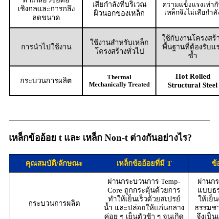
ทำเกลียวข้อต่อ
เสียกำลังที่บริเวณ
ความแข็งแรงเท่าก
เชิงกลและการกลึง
เหล็กจึงไม่เสียกำลั
ผิวนอกของเหล็ก
ลดขนาด
ใช้กับงานโครงสร้
ใช้งานสำหรับเหล็ก
การนำไปใช้งาน
พื้นฐานที่ต้องรับแ
โครงสร้างทั่วไป
ซ้ำ
Hot Rolled
Thermal
กระบวนการผลิต
Mechanically Treated
Structural Steel
เหล็กข้ออ้อย t และ เหล็ก Non-t ต่างกันอย่างไร?
คุณสมบัติ/ลักษณะ
เหล็กข้ออ้อยที่มี T
ข้
ผ่านกระบวนการ Temp-
ผ่านก
Core ถูกกระตุ้นด้วยการ
แบบธร
ทำให้เย็นเร็วด้วยสเปรย์
ให้เย
กระบวนการผลิต
น้ำ และปล่อยให้แก่นกลาง
ธรรมชาติ
ค่อย ๆ เย็นตัวช้า ๆ จนเกิด
จึงเป็น