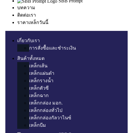
SBB Prompt
บทความ
ติดต่อเรา
ราคาเหล็กวันนี้
เกี่ยวกับเรา
การสั่งซื้อและชำระเงิน
สินค้าทั้งหมด
เหล็กเส้น
เหล็กแผ่นดำ
เหล็กรางน้ำ
เหล็กตัวซี
เหล็กฉาก
เหล็กกล่อง มอก.
เหล็กกล่องทั่วไป
เหล็กกล่องกัลวาไนซ์
เหล็กบีม