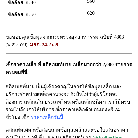
560
ข้ออ้อย SD40
620
ข้ออ้อย SD50
ขอขอบคุณข้อมูลจากกระทรวงอุตสาหกรรม ฉบับที่ 4803
(พ.ศ.2559):
มอก. 24-2559
เช็กราคาเหล็ก ที่ สตีลเบสท์บาย เหล็กมากกว่า 2,000 รายการ
ครบจบที่นี่
สตีลเบสท์บาย เป็นผู้เชี่ยวชาญในการให้ข้อมูลเหล็ก และ
บริการจำหน่ายเหล็กครบวงจร ดังนั้นไม่ว่าผู้บริโภคจะ
ต้องการ เหล็กเส้น ประเภทไหน หรือเหล็กชนิด ๆ เราก็มีครบ
รวมไปถึง เราให้บริการเช็กราคาเหล็กด้วยตนเองฟรี 24
ชั่วโมง เช็ก
ราคาเหล็กวันนี้
คลิกเพิ่มเติม หรือสอบถามข้อมูลเหล็กและขอใบเสนอราคา
ภายใน 15 นาที ที่ LINE ID สตีลเบสท์บาย
@steelbestbuy