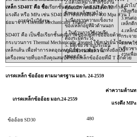
2.แต่ไม่เหมาะสำหรับงาน
2.นำไปใ
เหล็ก SD40T คือ ชื่อ
เรียกชั้นคุณภาพ โดย SD คือ ค่ากำลัง
ที่ต้องมีการกลึงหรือทำให้
กลึงหรื
ผิวของเหล็กหายไป
แรงดึง หรือ MPa เช่น SD40 มีกำลังแรงดึงต่ำ 400 Mpa ส่วน T
3.ทนต่อ
3.เนื่องจากความแข็งแรง
การนำไปใช้งาน
ย่อมาจาก Thermal Mechanically Treated
เหล็กดีก
ของเหล็กอยู่ที่ผิวด้านนอก
4.เหล็ก
4.ในด้านการใช้งานจึง
SD40T คือ เป็นชื่อเรียกชั้นคุณภาพของเหล็กข้ออ้อยด้วย
กระจาย
ต้องระมัดระวัง
กระบวนการ Thermal Mechanically Treated ใช้สเปรย์น้ำฉีดบน
5.การใช้
5. มีผู้เชี่ยวชาญประเมิน
เชี่ยวช
เหล็กเส้น เพื่อทำการลดอุณหภูมิอย่างรวดเร็ว อีกทั้งยังเป็น
ก่อนใช้งานเพื่อความ
งานเพื
ปลอดภัย
เครื่องหมายที่บอกถึงคุณสมบัติของเหล็กข้ออ้อยที่มี T อีกด้วย
เกรดเหล็ก ข้ออ้อย ตามมาตรฐาน มอก. 24-2559
ค่าความต้าน
เกรดเหล็กข้ออ้อย มอก.24-2559
แรงดึง MPa
480
ข้ออ้อย SD30