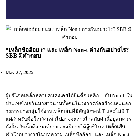
“เหล็กข้ออ้อย t” และ เหล็ก Non-t ต่างกันอย่างไร?
SBB มีคำตอบ
May 27, 2025
ผู้บริโภคเหล็กหลายคนคงเคยได้ยินชื่อ เหล็ก T กับ Non T ใน
ประเทศไทยกันมายาวนานทั้งคนในวงการก่อสร้างและนอก
วงการบางกลุ่มใช้งานเหล็กเส้นที่มีสัญลักษณ์ T และไม่มี T
แต่สำหรับมือใหม่คนทั่วไปอาจจะห่างไกลกับคำนี้อยู่สมควร
ดังนั้น วันนี้สตีลเบสท์บาย จะอธิบายให้ผู้บริโภค
เหล็กเส้น
เข้าใจอย่างง่ายในบทความ เหล็กข้ออ้อย t และ เหล็ก Non-t