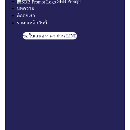
SBB Prompt
บทความ
ติดต่อเรา
ราคาเหล็กวันนี้
ขอใบเสนอราคา ผ่าน LINE