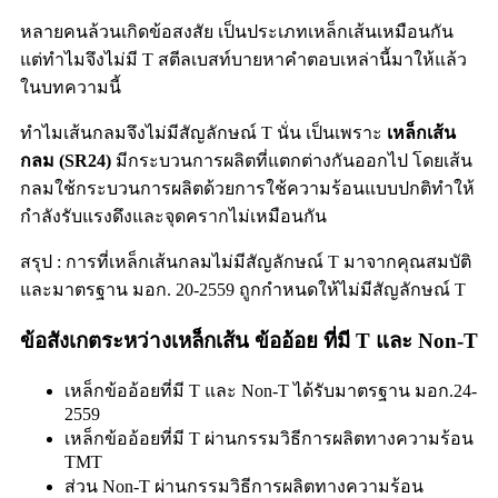
หลายคนล้วนเกิดข้อสงสัย เป็นประเภทเหล็กเส้นเหมือนกัน
แต่ทำไมจึงไม่มี T สตีลเบสท์บายหาคำตอบเหล่านี้มาให้แล้ว
ในบทความนี้
ทำไมเส้นกลมจึงไม่มีสัญลักษณ์ T นั่น เป็นเพราะ
เหล็กเส้น
กลม (SR24)
มีกระบวนการผลิตที่แตกต่างกันออกไป โดยเส้น
กลมใช้กระบวนการผลิตด้วยการใช้ความร้อนแบบปกติทำให้
กำลังรับแรงดึงและจุดครากไม่เหมือนกัน
สรุป : การที่เหล็กเส้นกลมไม่มีสัญลักษณ์ T มาจากคุณสมบัติ
และมาตรฐาน มอก. 20-2559 ถูกกำหนดให้ไม่มีสัญลักษณ์ T
ข้อสังเกตระหว่างเหล็กเส้น ข้ออ้อย ที่มี T และ Non-T
เหล็กข้ออ้อยที่มี T และ Non-T ได้รับมาตรฐาน มอก.24-
2559
เหล็กข้ออ้อยที่มี T ผ่านกรรมวิธีการผลิตทางความร้อน
TMT
ส่วน Non-T ผ่านกรรมวิธีการผลิตทางความร้อน