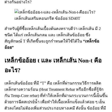
ต่างกันอย่างไร?
เหล็กเส้นเสริมคอนกรีต ข้ออ้อย SD40T
สำหรับผู้ที่ซื้อเหล็กเส้นเบื้องต้นคงทราบดีว่า เหล็กเส้น มี 2
ชนิด ได้แก่ เหล็กเส้นกลม และ เหล็กเส้นข้ออ้อย ซึ่ง
สัญลักษณ์ T ที่เกิดขึ้นจะถูกกำหนดให้ใช้ได้ใน
“เหล็กข้อ
อ้อย”
เหล็กข้ออ้อย t และ เหล็กเส้น Non-t คือ
อะไร?
เหล็กเส้นข้ออ้อย ที่มี “T” คือ เหล็กที่ผ่านกรรมวิธีการผลิต
เหล็กทางความร้อน (Heat Treatment Rebar หรืออีกชื่อที่รู้จัก
กัน Temp-Core rebar) ที่ทำให้เหล็กที่ผ่านกระบวนการนี้เย็นขึ้น
ด้วยการฉีดสเปรย์น้ำ เพื่อทำให้เนื้อเหล็กแข็งแล้วค่อย ๆ เย็น
ตัวลงโดยไม่ต้องเพิ่มส่วนประกอบทางเคมี ดังนั้น ข้ออ้อย ที่มี