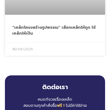
“เหล็กโครงสร้างรูปพรรณ” เลือกเหล็กให้ถูก ใช้
เหล็กให้เป็น
18/04/2025
ติดต่อเรา
หมดกังวลเรื่องเหล็ก
สอบถามทุกคำสั่งซื้อ
ฟรี !
ไม่มีค่าใช้จ่าย