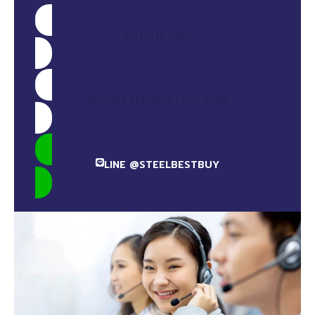
061-4167892
INFO@STEELBESTBUY.COM
LINE @STEELBESTBUY