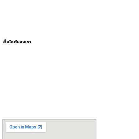
ติดต่อฝ่ายทรัพยากรบุคคล
065-5174369
เว็บไซต์ของเรา
หน้าเเรก
เกี่ยวกับเรา
การสั่งซื้อและชำระเงิน
สินค้าทั้งหมด
SBB Prompt
บทความ
ติดต่อเรา
ร่วมงานกับเรา
ราคาเหล็กวันนี้