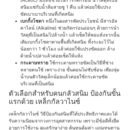
(Acetic) มีฤทธิ์ช่วยในการกัดกร่อน นำวัสดุที่เป็น
สนิมแช่กับน้ำส้มสายชู 1 คืน แล้วค่อยใช้แปรง
ขัดเบาเบาบริเวณที่เกิดสนิม
เบกกิ้งโซดา
หนึ่งในผงสารพัดประโยชน์ มีสารอัล
คาไลน์ (Alkaline) ช่วยกัดกร่อนอ่อนๆ ด้วยการนำ
วัสดุที่เป็นสนิมไปล้างน้ำ แล้วเช็ดให้พอแห้งจากนั้น
เติมเบกกิ้งโซดาตามพื้นที่เกิดสนิม ทิ้งระยะไว้ไม่
น้อยกว่า 1 ชั่วโมง แล้วค่อยใช้แปรงขัดออก ล้าง
ด้วยน้ำเปล่าแล้วค่อยเช็ดให้แห้ง
กระดาษทราย
ใช้กระดาษทรายขัดเป็นวิธีที่ช่าง
หลายคนใช้ เพราะง่าย ขั้นตอนไม่ซับซ้อน เพียงจุ่ม
น้ำบนตัววัสดุเล็กน้อยแล้วค่อยใช้กระดาษขัด
บริเวณที่เป็นสนิม
ตัวเลือกสำหรับคนกลัวสนิม ป้องกันขั้น
แรกด้วย เหล็กกัลวาไนซ์
เหล็กกัลวาไนซ์ วิธีป้องกันสนิมที่ได้ประสิทธิภาพและได้
รับความนิยมจากวงการอุตสาหกรรม เพราะมีข้อดีทั้งยืด
อายุการใช้งาน ดูแลรักษาง่าย ต้นทุนคุ้มค่า แถมทนทาน