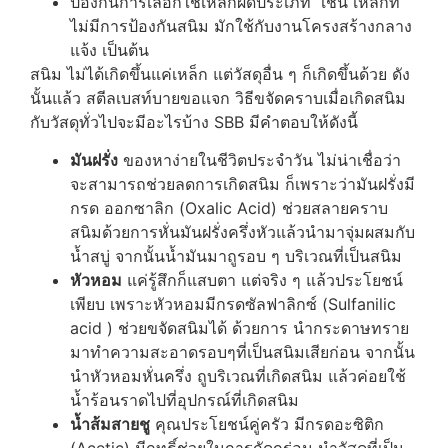
ป้องกันการเลือกใช้เหล็กผิดประเภท เช่น เหล็กที่
ไม่มีการป้องกันสนิม มักใช้กับงานโครงสร้างกลาง
แจ้ง เป็นต้น
สนิม ไม่ได้เกิดขึ้นแค่เหล็ก แต่วัสดุอื่น ๆ ก็เกิดขึ้นด้วย ดัง
นั้นแล้ว สตีลเบสท์บายขอแจก วิธีขจัดคราบเมื่อเกิดสนิม
กับวัสดุทั่วไปจะมีอะไรบ้าง SBB มีคำตอบให้ดังนี้
มันฝรั่ง
ของหาง่ายในชีวิตประจำวัน ไม่น่าเชื่อว่า
จะสามารถช่วยลดการเกิดสนิม ก็เพราะว่ามันฝรั่งมี
กรด ออกซาลิก (Oxalic Acid) ช่วยสลายคราบ
สนิมด้วยการหั่นมันฝรั่งครึ่งหัวแล้วนำมาจุ่มผสมกับ
น้ำสบู่ จากนั้นน้ำมันมาถูรอบ ๆ บริเวณที่เป็นสนิม
หัวหอม
แค่รู้สึกก็แสบตา แต่จริง ๆ แล้วประโยชน์
เพียบ เพราะหัวหอมมีกรดซัลฟาลิกซ์ (Sulfanilic
acid ) ช่วยขจัดสนิมได้ ด้วยการ นำกระดาษทราย
มาทำความสะอาดรอบๆที่เป็นสนิมเสียก่อน จากนั้น
นำหัวหอมหั่นครึ่ง ถูบริเวณที่เกิดสนิม แล้วค่อยใช้
น้ำร้อนราดไปที่อุปกรณ์ที่เกิดสนิม
น้ำส้มสายชู
คุณประโยชน์คู่ครัว มีกรดอะซิติก