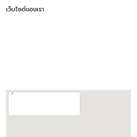
เว็บไซต์ของเรา
หน้าเเรก
เกี่ยวกับเรา
การสั่งซื้อและชำระเงิน
สินค้าทั้งหมด
SBB Prompt
บทความ
ติดต่อเรา
ร่วมงานกับเรา
ราคาเหล็กวันนี้