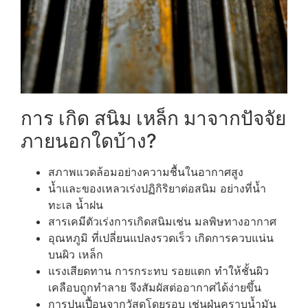
การ เกิด สนิม เหล็ก มาจากปัจจัย
ภายนอกใดบ้าง?
สภาพแวดล้อมอย่างความชื้นในอากาศสูง
น้ำและของเหลวเร่งปฏิกิริยาต่อสนิม อย่างที่น้ำ
ทะเล น้ำฝน
สารเคมีตัวเร่งการเกิดสนิมเช่น มลพิษทางอากาศ
อุณหภูมิ ที่เปลี่ยนแปลงรวดเร็ว เกิดการควบแน่น
บนผิว เหล็ก
แรงเสียดทาน การกระทบ รอยแตก ทำให้ชั้นผิว
เคลือบถูกทำลาย จึงสัมผัสต่ออากาศได้ง่ายขึ้น
การปนเปื้อนจากวัสดุโดยรอบ เช่นฝุ่นคราบน้ำมัน