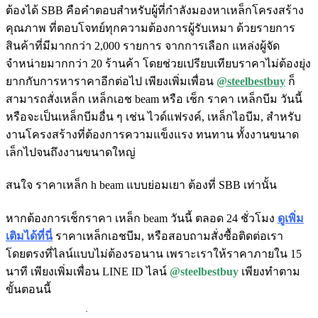
ต้องได้ SBB คือคำตอบสำหรับผู้ที่กำลังมองหาเหล็กโครงสร้าง
คุณภาพ ที่ตอบโจทย์ทุกความต้องการผู้รับเหมา ด้วยรายการ
สินค้าที่มีมากกว่า 2,000 รายการ จากการเลือก แหล่งผู้จัด
จำหน่ายมากกว่า 20 ร้านค้า โดยช่วยเปรียบเทียบราคาไม่ต้องยุ่ง
ยากกับการหาราคาอีกต่อไป เพียงเพิ่มเพื่อน
@steelbestbuy
ก็
สามารถสั่งเหล็ก เหล็กเอช beam หรือ เช็ก ราคา เหล็กบีม วันนี้
หรือจะเป็นเหล็กบีมอื่น ๆ เช่น ไวด์แฟรงค์, เหล็กไอบีม, สำหรับ
งานโครงสร้างที่ต้องการความแข็งแรง ทนทาน ทั้งงานขนาด
เล็กไปจนถึงงานขนาดใหญ่
สนใจ ราคาเหล็ก h beam แบบย่อมเยา ต้องที่ SBB เท่านั้น
หากต้องการเช็กราคา เหล็ก beam วันนี้ ตลอด 24 ชั่วโมง
ดูเพิ่ม
เติมได้ที่นี่
ราคาเหล็กเอชบีม, หรือสอบถามสั่งซื้อติดต่อเรา
โดยตรงที่ไลน์แบบไม่ต้องรอนาน เพราะเราให้ราคาภายใน 15
นาที เพียงเพิ่มเพื่อน LINE ID ไลน์
@steelbestbuy
เพียงทำตาม
ขั้นตอนนี้