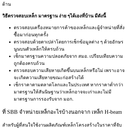
ด้าน
วิธีตรวจสอบเหล็ก มาตรฐาน ง่าย ๆได้เองที่บ้าน มีดังนี้
ตรวจสอบเครื่องหมายการค้าของเหล็กและผู้จำหน่ายที่สั่ง
ซื้อมาก่อนทุกครั้ง
ตรวจสอบด้วยตาเปล่าโดยการเช็กข้อมูลต่าง ๆ ด้วยอักษร
นูนบนตัวเหล็กให้ครบถ้วน
เช็กมาตรฐานความปลอดภัยจาก สมอ. เปรียบเทียบความ
ถูกต้องครบถ้วน
ตรวจสอบความเสียหายเกิดขึ้นบนเหล็กหรือไม่ เพราะอาจ
จะเกิดความเสียหายขณะก่อสร้างได้
เช็กราคาตามตลาดโลกและในประเทศ หากราคาต่ำกว่า
มาตรฐานให้สันนิษฐานว่าเหล็กอาจจะเก่าและไม่มี
มาตรฐานการรองรับจาก มอก.
ที่ SBB จำหน่ายเหล็กอะไรบ้างนอกจาก เหล็ก H-beam
สำหรับผู้ที่สนใจใช้งานผลิตภัณฑ์เหล็กโครงสร้างในราคาที่จับ