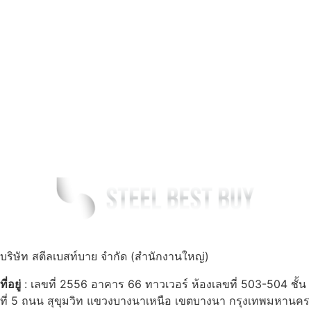
061-4167892
INFO@STEELBESTBUY.COM
LINE @STEELBESTBUY
บริษัท สตีลเบสท์บาย จำกัด (สำนักงานใหญ่)
ที่อยู่
: เลขที่ 2556 อาคาร 66 ทาวเวอร์ ห้องเลขที่ 503-504 ชั้น
ที่ 5 ถนน สุขุมวิท แขวงบางนาเหนือ เขตบางนา กรุงเทพมหานคร