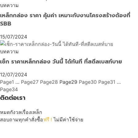
บทความ
เหล็กกล่อง ราคา คุ้มค่า เหมาะกับงานโครงสร้างต้องที่
SBB
15/07/2024
บทความ
เช็ก ราคาเหล็กกล่อง วันนี้ ได้ทันที ที่สตีลเบสท์บาย
12/07/2024
Page
1
…
Page
27
Page
28
Page
29
Page
30
Page
31
…
Page
34
ติดต่อเรา
หมดกังวลเรื่องเหล็ก
สอบถามทุกคำสั่งซื้อ
ฟรี !
ไม่มีค่าใช้จ่าย