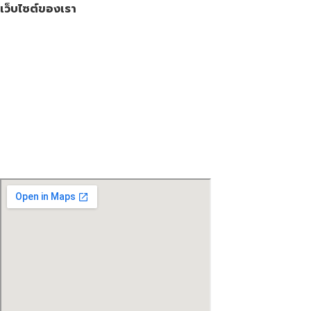
เว็บไซต์ของเรา
หน้าเเรก
เกี่ยวกับเรา
การสั่งซื้อและชำระเงิน
สินค้าทั้งหมด
SBB Prompt
บทความ
ติดต่อเรา
ร่วมงานกับเรา
ราคาเหล็กวันนี้