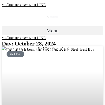
Skip
ขอใบเสนอราคา ผ่าน LINE
to
content
Menu
ขอใบเสนอราคา ผ่าน LINE
Day: October 28, 2024
บทความ