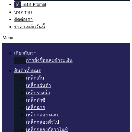
SBB Prompt
บทความ
ติดต่อเรา
ราคาเหล็กวันนี้
Menu
เกี่ยวกับเรา
การสั่งซื้อและชำระเงิน
สินค้าทั้งหมด
เหล็กเส้น
เหล็กแผ่นดำ
เหล็กรางน้ำ
เหล็กตัวซี
เหล็กฉาก
เหล็กกล่อง มอก.
เหล็กกล่องทั่วไป
เหล็กกล่องกัลวาไนซ์