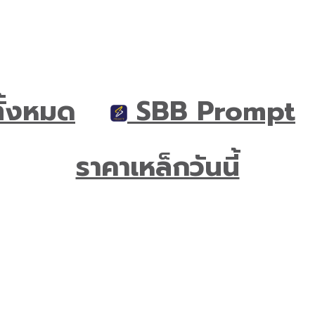
ทั้งหมด
SBB Prompt
ราคาเหล็กวันนี้