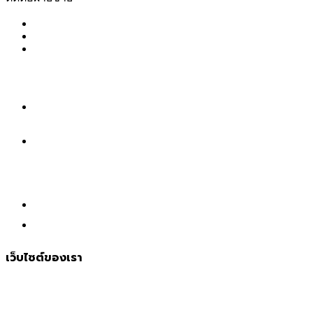
061-4167892
065-5108130
065-9381326
ติดต่อฝ่ายทรัพยากรบุคคล
065-5174369
เว็บไซต์ของเรา
หน้าเเรก
เกี่ยวกับเรา