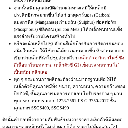
เย็นรีดให้เป็นผิวสีดำ
จากนั้นเพิ่มคุณสมบัติส่วนผสมทางเคมีให้เหล็กมี
ประสิทธิภาพมากขึ้น ได้แก่ ธาตุคาร์บอน (Carbon)
แมงกานีส (Manganese) กำมะถัน (Sulphur) ฟอสฟอรัส
(Phosphorus) ซิลิคอน (Silicon Metal) ให้เหล็กทนทานแข็ง
แรงสำหรับงานโครงสร้างทั่วไป
หรือจะนำเหล็กไปชุบสังกะสีเพื่อป้องกันการกัดกร่อนของ
สนิมในเหล็ก ให้ใช้งานได้ยาวนานมากขึ้น ซึ่งส่วนมากจะ
เรียกว่าเหล็กที่นำไปชุบสังกะสีว่า
เหล็กตัว c กัลวาไนซ์ ซึ่ง
มีเนื้อหาในบทความ เหล็กตัวซี GI แข็งแรง ทนทาน ไม่
เป็นสนิม คลิกเลย
ทุก ๆ กระบวนการผลิตจะต้องผ่านมาตรฐานเพื่อให้ได้
เหล็กตัวซีคุณภาพมีทั้ง ขนาด, ความหนา, ความกว้างของ
ปีกตัวซี, ชั้นคุณภาพ ผลการทดสอบ ใบรับรองต่าง ๆ ผ่าน
ทุกกระบวนการ มอก. 1228-2561 JIS G 3350-2017 ชั้น
คุณภาพ SSCS400, SSCS490
ดังนั้นคำตอบที่ว่าความสัมพันธ์ระหว่างราคาเหล็กตัวซีมีผลต่อ
คุณภาพของเหล็กหรือไม่ คำตอบก็คือ ราคาไม่มีผลเสมอไป