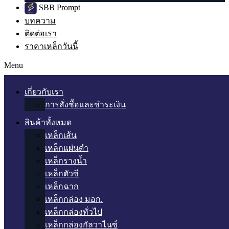
SBB Prompt
บทความ
ติดต่อเรา
ราคาเหล็กวันนี้
Menu
เกี่ยวกับเรา
การสั่งซื้อและชำระเงิน
สินค้าทั้งหมด
เหล็กเส้น
เหล็กแผ่นดำ
เหล็กรางน้ำ
เหล็กตัวซี
เหล็กฉาก
เหล็กกล่อง มอก.
เหล็กกล่องทั่วไป
เหล็กกล่องกัลวาไนซ์