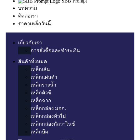
SBB Prompt
บทความ
ติดต่อเรา
ราคาเหล็กวันนี้
เกี่ยวกับเรา
การสั่งซื้อและชำระเงิน
สินค้าทั้งหมด
เหล็กเส้น
เหล็กแผ่นดำ
เหล็กรางน้ำ
เหล็กตัวซี
เหล็กฉาก
เหล็กกล่อง มอก.
เหล็กกล่องทั่วไป
เหล็กกล่องกัลวาไนซ์
เหล็กบีม