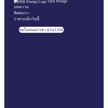
SBB Prompt
บทความ
ติดต่อเรา
ราคาเหล็กวันนี้
ขอใบเสนอราคา ผ่าน LINE