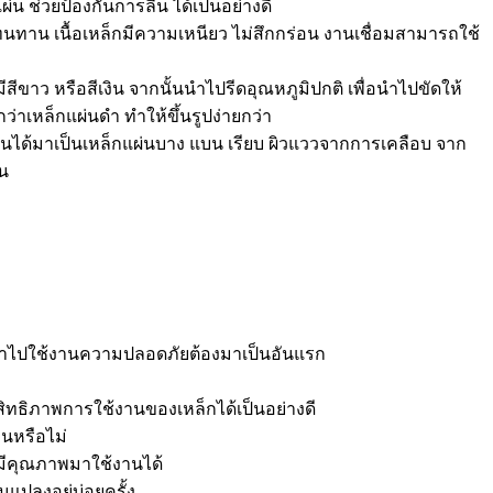
ช่วยป้องกันการลื่น ได้เป็นอย่างดี
 ทนทาน เนื้อเหล็กมีความเหนียว ไม่สึกกร่อน งานเชื่อมสามารถใช้
สีขาว หรือสีเงิน จากนั้นนำไปรีดอุณหภูมิปกติ เพื่อนำไปขัดให้
ว่าเหล็กแผ่นดำ ทำให้ขึ้นรูปง่ายกว่า
มร้อนได้มาเป็นเหล็กแผ่นบาง แบน เรียบ ผิวแววจากการเคลือบ จาก
้น
่จะนำไปใช้งานความปลอดภัยต้องมาเป็นอันแรก
ิทธิภาพการใช้งานของเหล็กได้เป็นอย่างดี
นหรือไม่
่มีคุณภาพมาใช้งานได้
นแปลงอยู่บ่อยครั้ง