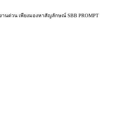
่วน ใช้งานด่วน เพียงมองหาสัญลักษณ์ SBB PROMPT