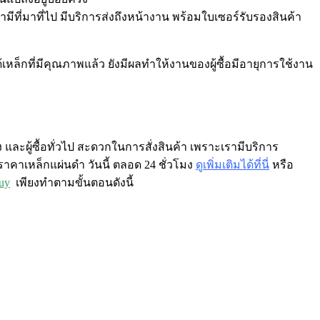
นค้ามีที่มาที่ไป มีบริการส่งถึงหน้างาน พร้อมใบเซอร์รับรองสินค้า
ได้เหล็กที่มีคุณภาพแล้ว ยังมีผลทำให้งานของผู้ซื้อมีอายุการใช้งาน
 และผู้ซื้อทั่วไป สะดวกในการสั่งสินค้า เพราะเรามีบริการ
ราคาเหล็กแผ่นดำ
วันนี้ ตลอด 24 ชั่วโมง
ดูเพิ่มเติมได้ที่นี่
หรือ
uy
เพียงทำตามขั้นตอนดังนี้