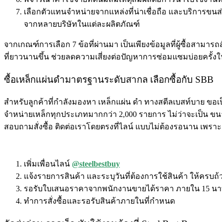
เลือกตัวแทนจำหน่ายจากแหล่งที่น่าเชื่อถือ และบริการขนส่งให้
จากหลายบริษัทในแต่ละผลิตภัณฑ์
จากเกณฑ์การเลือก 7 ข้อที่ผ่านมา เป็นเพียงข้อมูลที่ผู้ซื้อสามารถ
ที่ยาวนานขึ้น ช่วยลดความเสี่ยงต่อปัญหาการซ่อมแซมบ่อยครั้ง
ซื้อเหล็กแผ่นดำมาตรฐานระดับสากล เลือกซื้อกับ SBB
สำหรับลูกค้าที่กำลังมองหา เหล็กแผ่น ดำ ทางสตีลเบสท์บาย ขอเป็
จำหน่ายเหล็กทุกประเภทมากกว่า 2,000 รายการ ไม่ว่าจะเป็น ข
สอบถามสั่งซื้อ ติดต่อเราโดยตรงที่ไลน์ แบบไม่ต้องรอนาน เพราะ
เพิ่มเพื่อนไลน์
@steelbestbuy
แจ้งรายการสินค้า และระบุวันที่ต้องการใช้สินค้า ให้ครบถ้
รอรับใบเสนอราคาจากพนักงานขายได้ราคา ภายใน 15 นา
ทำการสั่งซื้อและรอรับสินค้าภายในที่กำหนด