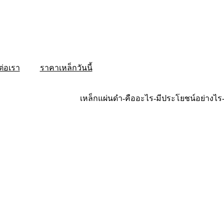
ต่อเรา
ราคาเหล็กวันนี้