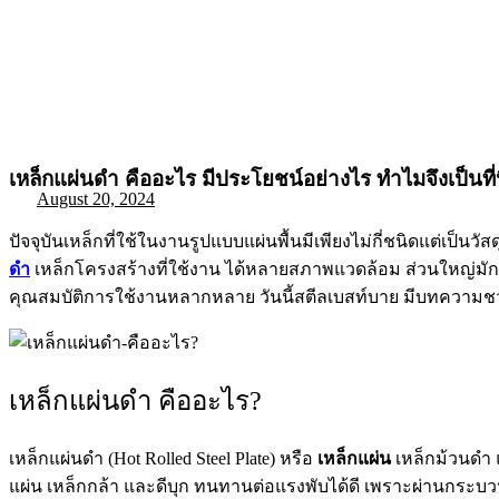
เหล็กแผ่นดำ คืออะไร มีประโยชน์อย่างไร ทำไมจึงเป็นที
August 20, 2024
ปัจจุบันเหล็กที่ใช้ในงานรูปแบบแผ่นพื้นมีเพียงไม่กี่ชนิดแต่เป
ดำ
เหล็กโครงสร้างที่ใช้งาน ได้หลายสภาพแวดล้อม ส่วนใหญ่มักน
คุณสมบัติการใช้งานหลากหลาย วันนี้สตีลเบสท์บาย มีบทความชวนทำ
เหล็กแผ่นดำ คืออะไร?
เหล็กแผ่นดำ (Hot Rolled Steel Plate) หรือ
เหล็กแผ่น
เหล็กม้วนดำ 
แผ่น เหล็กกล้า และดีบุก ทนทานต่อแรงพับได้ดี เพราะผ่านกระบ