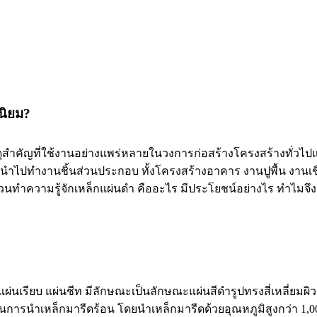
่นิยม?
็นวัสดุสำคัญที่ใช้งานอย่างแพร่หลายในวงการก่อสร้างโครงสร้างทั่ว
ำไปทำงานชิ้นส่วนประกอบ ทั้งโครงสร้างอาคาร งานปูพื้น งานเชื่อ
ความรู้จักเหล็กแผ่นดำ คืออะไร มีประโยชน์อย่างไร ทำไมจึงเป็นที
แผ่นเรียบ แผ่นชีท มีลักษณะเป็นลักษณะแผ่นสีดำรูปทรงสี่เหลี
วนการนำเหล็กมารีดร้อน โดยนำเหล็กมารีดด้วยอุณหภูมิสูงกว่า 1