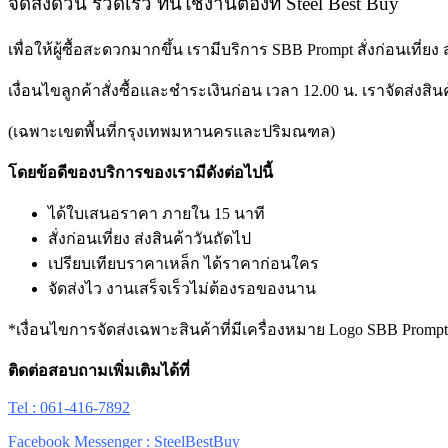
จัดส่งด่วน รวดเร็ว ทันใช้งานต้องที่ Steel Best Buy
เพื่อให้ผู้ซื้อสะดวกมากขึ้น เรามีบริการ SBB Prompt สั่งก่อนเที
เงื่อนไขลูกค้าสั่งซื้อและชำระเงินก่อน เวลา 12.00 น. เราจัดส่งสิ
(เฉพาะเขตพื้นที่กรุงเทพมหานครและปริมณฑล)
โดยข้อดีของบริการของเรามีดังต่อไปนี้
ได้ใบเสนอราคา ภายใน 15 นาที
สั่งก่อนเที่ยง ส่งสินค้าวันถัดไป
เปรียบเทียบราคาเหล็ก ได้ราคาก่อนใคร
จัดส่งไว งานเสร็จเร็วไม่ต้องรอของนาน
*เงื่อนไขการจัดส่งเฉพาะสินค้าที่มีเครื่องหมาย Logo SBB Prompt 
ติดต่อสอบถามเพิ่มเติมได้ที่
Tel : 061-416-7892
Facebook Messenger : SteelBestBuy