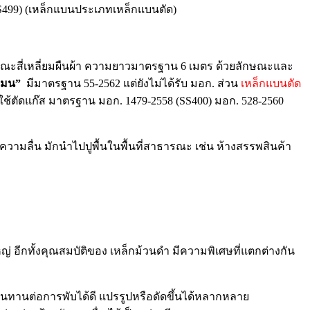
-SS499) (เหล็กแบนประเภทเหล็กแบนตัด)
ักษณะสี่เหลี่ยมผืนผ้า ความยาวมาตรฐาน 6 เมตร ด้วยลักษณะและ
้งมน”
มีมาตรฐาน 55-2562 แต่ยังไม่ได้รับ มอก. ส่วน
เหล็กแบนตัด
 ใช้ตัดแก๊ส มาตรฐาน มอก. 1479-2558 (SS400) มอก. 528-2560
วามลื่น มักนำไปปูพื้นในพื้นที่สาธารณะ เช่น ห้างสรรพสินค้า
อีกทั้งคุณสมบัติของ เหล็กม้วนดำ มีความพิเศษที่แตกต่างกัน
ทานต่อการพับได้ดี แปรรูปหรือดัดขึ้นได้หลากหลาย