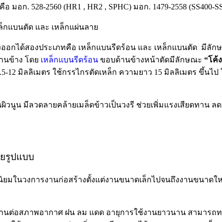
บ คือ มอก. 528-2560 (HR1 , HR2 , SPHC) มอก. 1479-2558 (SS400
หล็กแบนตัด และ เหล็กแผ่นลาย
r แบ่งออกได้สองประเภทคือ เหล็กแบนรีดร้อน และ เหล็กแบนตัด มีล
ด้านข้าง โดย
เหล็กแบนรีดร้อน
ขอบด้านข้างหน้าตัดมีลักษณะ
“โค
.5-12 มิลลิเมตร ใช้กรรไกรตัดเหล็ก ความยาว 15 มิลลิเมตร ขึ้นไป
วนูน มีลวดลายคล้ายเมล็ดข้าวเป็นวงรี ช่วยเพิ่มแรงเสียดทาน ลดค
ยรูปแบบ
ิยมในวงการงานก่อสร้างตั้งแต่งานขนาดเล็กไปจนถึงงานขนาดใหญ่ 
ทนทานต่อสภาพอากาศ ฝน ลม แดด อายุการใช้งานยาวนาน สามารถทน