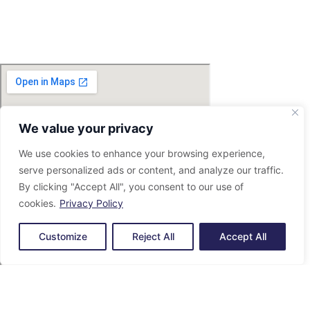
บทความ
ติดต่อเรา
ร่วมงานกับเรา
ราคาเหล็กวันนี้
We value your privacy
We use cookies to enhance your browsing experience,
serve personalized ads or content, and analyze our traffic.
By clicking "Accept All", you consent to our use of
cookies.
Privacy Policy
TH
Customize
Reject All
Accept All
© 2026 Steel Bestbuy Co.,Ltd All Rights Reserved
Privacy Policy