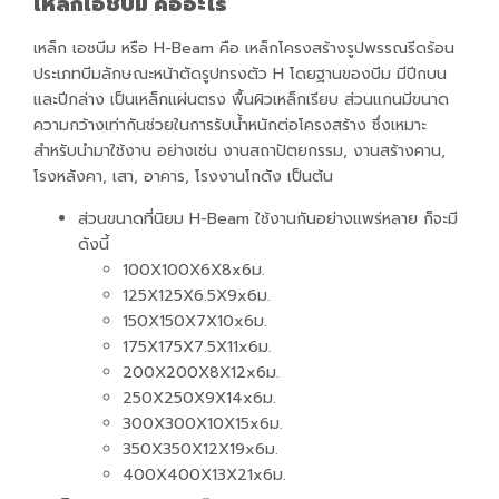
เหล็กเอชบีม คืออะไร
เหล็ก เอชบีม หรือ H-Beam คือ เหล็กโครงสร้างรูปพรรณรีดร้อน
ประเภทบีมลักษณะหน้าตัดรูปทรงตัว H โดยฐานของบีม มีปีกบน
และปีกล่าง เป็นเหล็กแผ่นตรง พื้นผิวเหล็กเรียบ ส่วนแกนมีขนาด
ความกว้างเท่ากันช่วยในการรับน้ำหนักต่อโครงสร้าง ซึ่งเหมาะ
สำหรับนำมาใช้งาน อย่างเช่น งานสถาปัตยกรรม, งานสร้างคาน,
โรงหลังคา, เสา, อาคาร, โรงงานโกดัง เป็นต้น
ส่วนขนาดที่นิยม H-Beam ใช้งานกันอย่างแพร่หลาย ก็จะมี
ดังนี้
100X100X6X8x6ม.
125X125X6.5X9x6ม.
150X150X7X10x6ม.
175X175X7.5X11x6ม.
200X200X8X12x6ม.
250X250X9X14x6ม.
300X300X10X15x6ม.
350X350X12X19x6ม.
400X400X13X21x6ม.