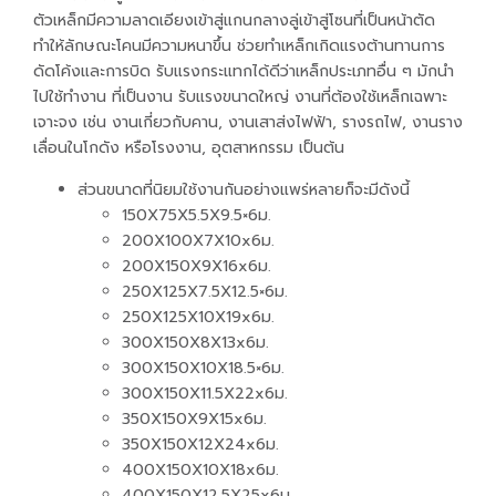
ตัวเหล็กมีความลาดเอียงเข้าสู่แกนกลางลู่เข้าสู่โซนที่เป็นหน้าตัด
ทำให้ลักษณะโคนมีความหนาขึ้น ช่วยทำเหล็กเกิดแรงต้านทานการ
ดัดโค้งและการบิด รับแรงกระแทกได้ดีว่าเหล็กประเภทอื่น ๆ มักนำ
ไปใช้ทำงาน ที่เป็นงาน รับแรงขนาดใหญ่ งานที่ต้องใช้เหล็กเฉพาะ
เจาะจง เช่น งานเกี่ยวกับคาน, งานเสาส่งไฟฟ้า, รางรถไฟ, งานราง
เลื่อนในโกดัง หรือโรงงาน, อุตสาหกรรม เป็นต้น
ส่วนขนาดที่นิยมใช้งานกันอย่างแพร่หลายก็จะมีดังนี้
150X75X5.5X9.5×6ม.
200X100X7X10x6ม.
200X150X9X16x6ม.
250X125X7.5X12.5×6ม.
250X125X10X19x6ม.
300X150X8X13x6ม.
300X150X10X18.5×6ม.
300X150X11.5X22x6ม.
350X150X9X15x6ม.
350X150X12X24x6ม.
400X150X10X18x6ม.
400X150X12.5X25x6ม.