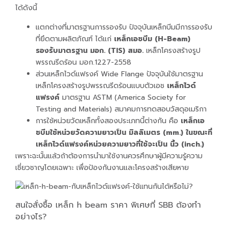
ได้ดังนี้
แตกต่างที่มาตรฐานการรองรับ ปัจจุบันเหล็กบีมมีการรองรับ
ที่ยึดตามผลิตภัณฑ์ ได้แก่
เหล็กเอชบีม (H-Beam)
รองรับมาตรฐาน มอก. (TIS) สมอ.
เหล็กโครงสร้างรูป
พรรณรีดร้อน มอก.1227-2558
ส่วนเหล็กไวด์แฟรงค์ Wide Flange ปัจจุบันใช้มาตรฐาน
เหล็กโครงสร้างรูปพรรณรีดร้อนแบบตัวเอช
เหล็กไวด์
แฟรงค์
มาตรฐาน ASTM (America Society for
Testing and Materials) สมาคมการทดสอบวัสดุอเมริกา
การใช้หน่วยวัดเหล็กทั้งสองประเภทนี้ต่างกัน คือ
เหล็กเอ
ชบีมใช้หน่วยวัดความยาวเป็น มิลลิเมตร (mm.) ในขณะที่
เหล็กไวด์แฟรงค์หน่วยความยาวที่ใช้จะเป็น นิ้ว (inch.)
เพราะฉะนั้นแล้วถ้าต้องการนำมาใช้งานควรศึกษาผู้มีความรู้ความ
เชี่ยวชาญโดยเฉพาะ เพื่อป้องกันงานและโครงสร้างเสียหาย
สนใจสั่งซื้อ เหล็ก h beam ราคา พิเศษที่ SBB ต้องทำ
อย่างไร?