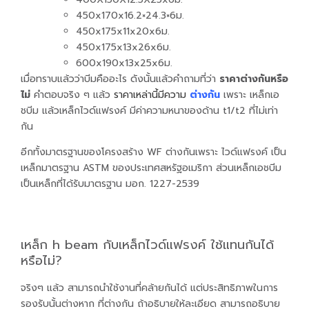
450x170x16.2×24.3×6ม.
450x175x11x20x6ม.
450x175x13x26x6ม.
600x190x13x25x6ม.
เมื่อทราบแล้วว่าบีมคืออะไร ดังนั้นแล้วคำถามที่ว่า
ราคาต่างกันหรือ
ไม่
คำตอบจริง ๆ แล้ว
ราคาเหล่านี้มีความ
ต่างกัน
เพราะ
เหล็กเอ
ชบีม แล้วเหล็กไวด์
แฟรง
ค์
มีค่าความหนาของด้าน t1/t2 ที่ไม่เท่า
กัน
อีกทั้งมาตรฐานของโครงสร้าง WF ต่างกัน
เพราะ
ไวด์
แฟ
รงค์ เป็น
เหล็กมาตรฐาน ASTM ของประเทศสหรัฐอเมริกา ส่วนเหล็กเอชบีม
เป็นเหล็กที่ได้รับมาตรฐาน มอก. 1227-2539
เหล็ก h beam กับเหล็กไวด์แฟรงค์ ใช้แทนกันได้
หรือไม่?
จริงๆ แล้ว สามารถนำใช้งานที่คล้ายกันได้ แต่ประสิทธิภาพในการ
รองรับนั้นต่างหาก ที่ต่างกัน ถ้าอธิบายให้ละเอียด สามารถอธิบาย