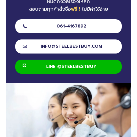
หมดกังวลเรื่องเหล็ก
สอบถามทุกคำสั่งซื้อ
ฟรี !
ไม่มีค่าใช้จ่าย
061-4167892
INFO@STEELBESTBUY.COM
LINE @STEELBESTBUY