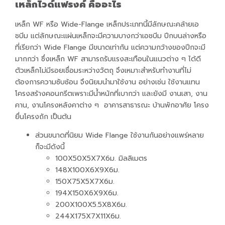
เหล็กไวด์แฟรงค์ คืออะไร
เหล็ก WF หรือ Wide-Flange เหล็กประเภทนี้มีลักษณะคล้ายเอ
ชบีม แต่ลักษณะแผ่นเหล็กจะมีความบางกว่าเอชบีม ปีกบนล่างหรือ
ที่เรียกว่า Wide Flange มีขนาดเท่ากัน แต่ความกว้างของปีกจะมี
มากกว่า ซึ่งเหล็ก WF สามารถรับแรงสะเทือนในแนวต่าง ๆ ได้ดี
ตัวเหล็กไม่มีรอยเชื่อมระหว่างวัตถุ จึงเหมาะสำหรับทำงานที่ไม่
ต้องการความซับซ้อน จึงนิยมนำมาใช้งาน อย่างเช่น ใช้งานแทน
โครงสร้างคอนกรีตเพราะมีน้ำหนักที่เบากว่า และยังมี งานเสา, งาน
คาน, งานโครงหลังคาต่าง ๆ อาคารสาธารณะ บ้านพักอาศัย โครง
ยื่นโครงถัก เป็นต้น
ส่วนขนาดที่นิยม Wide Flange ใช้งานกันอย่างแพร่หลาย
ก็จะมีดังนี้
100X50X5X7X6ม. มิลลิเมตร
148X100X6X9X6ม.
150X75X5X7X6ม.
194X150X6X9X6ม.
200X100X5.5X8X6ม.
244X175X7X11X6ม.