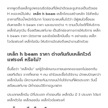
หากพูดถึงเหล็กรูปพรรณรีดร้อนที่มีหน้าตัดและรูปทรงเป็นตัวเอช
H คงจะหนีไม่พ้น
เหล็ก h beam
เหล็กโครงสร้างหลัก ใช้สำหรับ
อาคารที่รับน้ำหนักได้มาก โดยเราจะพบเห็นได้ว่า มีผู้สนใจซื้อและ
ค้นหาเหล็ก h beam ราคา และขนาดต่าง ๆ ตามเว็บไซต์ที่ให้บริการ
เหล็กในทุกวัน ซึ่งสตีลเบสท์บาย เป็นอีกช่องทางการให้บริการ เหล็ก
h beam ราคา มิตรภาพ และยังมีเหล็กบีมอื่น ๆ อย่างเช่น เหล็ก
ไวด์แฟรงค์ เหล็กไอบีม ให้บริการจัดส่งถึงหน้างานอีกด้วย
เหล็ก h beam ราคา ต่างกันกับเหล็กไวด์
แฟรงค์ หรือไม่?
ขึ้นชื่อว่า “เหล็กบีม” แค่รู้จักลักษณะภายนอกคงจะแยกไม่ออกกัน
เลยทีเดียว จากที่หลาย ๆ คน เข้าใจและซื้อไปใช้งาน มักพบปัญหาว่า
เหล็กบีมนั้น มีความคล้ายกันมากจนนำไปใช้งานที่ผิดประเภท วันนี้
สตีลเบสท์บาย มีคำตอบวิธีการดูมาฝาก
ประเภทเหล็กบีม มีกี่ประเภท คำตอบคือ เหล็กบีม มี 3 ประเภท ได้แก่
เหล็กตัวไอ เหล็กเอชบีม เหล็กไวด์แฟรงค์