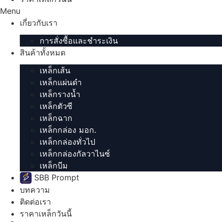
Menu
เกี่ยวกับเรา
การสั่งซื้อและชำระเงิน
สินค้าทั้งหมด
เหล็กเส้น
เหล็กแผ่นดำ
เหล็กรางน้ำ
เหล็กตัวซี
เหล็กฉาก
เหล็กกล่อง มอก.
เหล็กกล่องทั่วไป
เหล็กกล่องกัลวาไนซ์
เหล็กบีม
SBB Prompt
บทความ
ติดต่อเรา
ราคาเหล็กวันนี้