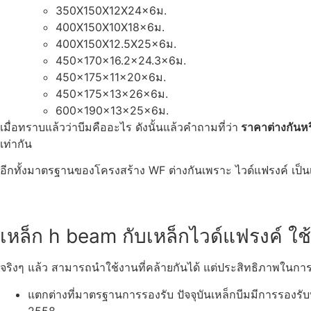
350X150X12X24x6ม.
400X150X10X18x6ม.
400X150X12.5X25x6ม.
450x170x16.2×24.3×6ม.
450x175x11x20x6ม.
450x175x13x26x6ม.
600x190x13x25x6ม.
เมื่อทราบแล้วว่าบีมคืออะไร ดังนั้นแล้วคำถามที่ว่า
ราคาต่างกันหร
เท่ากัน
อีกทั้งมาตรฐานของโครงสร้าง WF ต่างกัน
เพราะ
ไวด์
แฟ
รงค์ เป
เหล็ก h beam กับเหล็กไวด์แฟรงค์ ใช
จริงๆ แล้ว สามารถนำใช้งานที่คล้ายกันได้ แต่ประสิทธิภาพในการรอ
แตกต่างที่มาตรฐานการรองรับ ปัจจุบันเหล็กบีมมีการรองรับท
2558