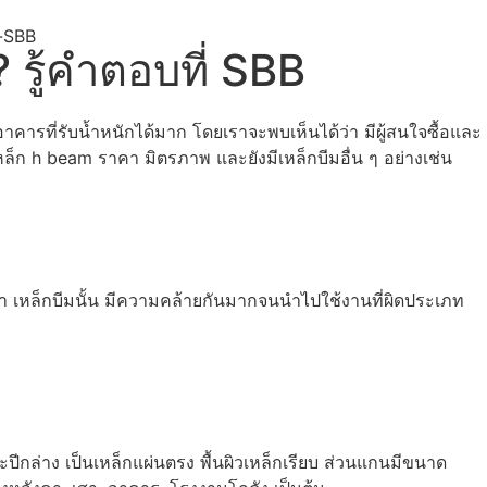
 รู้คำตอบที่ SBB
คารที่รับน้ำหนักได้มาก โดยเราจะพบเห็นได้ว่า มีผู้สนใจซื้อและ
ล็ก h beam ราคา มิตรภาพ และยังมีเหล็กบีมอื่น ๆ อย่างเช่น
ว่า เหล็กบีมนั้น มีความคล้ายกันมากจนนำไปใช้งานที่ผิดประเภท
กล่าง เป็นเหล็กแผ่นตรง พื้นผิวเหล็กเรียบ ส่วนแกนมีขนาด