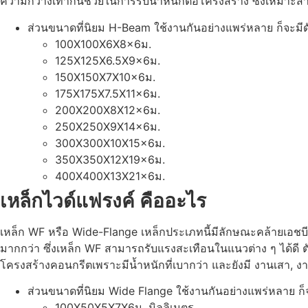
ความกว้างเท่ากันช่วยในการรับน้ำหนักต่อโครงสร้าง ซึ่งเหมาะส
ส่วนขนาดที่นิยม H-Beam ใช้งานกันอย่างแพร่หลาย ก็จะมีดัง
100X100X6X8x6ม.
125X125X6.5X9x6ม.
150X150X7X10x6ม.
175X175X7.5X11x6ม.
200X200X8X12x6ม.
250X250X9X14x6ม.
300X300X10X15x6ม.
350X350X12X19x6ม.
400X400X13X21x6ม.
เหล็กไวด์แฟรงค์ คืออะไร
เหล็ก WF หรือ Wide-Flange เหล็กประเภทนี้มีลักษณะคล้ายเอชบี
มากกว่า ซึ่งเหล็ก WF สามารถรับแรงสะเทือนในแนวต่าง ๆ ได้ดี ต
โครงสร้างคอนกรีตเพราะมีน้ำหนักที่เบากว่า และยังมี งานเสา,
ส่วนขนาดที่นิยม Wide Flange ใช้งานกันอย่างแพร่หลาย ก็จะ
100X50X5X7X6ม. มิลลิเมตร