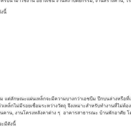
ำหรับนำมาใช้งาน อย่างเช่น งานสถาปัตยกรรม, งานสร้างคาน, โรง
นี้
ม แต่ลักษณะแผ่นเหล็กจะมีความบางกว่าเอชบีม ปีกบนล่างหรือที่เ
ัวเหล็กไม่มีรอยเชื่อมระหว่างวัตถุ จึงเหมาะสำหรับทำงานที่ไม่ต
 งานคาน, งานโครงหลังคาต่าง ๆ อาคารสาธารณะ บ้านพักอาศัย โคร
มีดังนี้