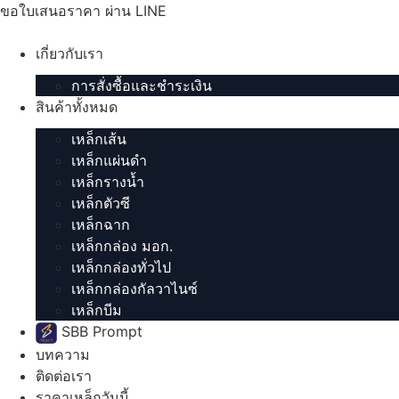
Skip
ขอใบเสนอราคา ผ่าน LINE
to
content
เกี่ยวกับเรา
การสั่งซื้อและชำระเงิน
สินค้าทั้งหมด
เหล็กเส้น
เหล็กแผ่นดำ
เหล็กรางน้ำ
เหล็กตัวซี
เหล็กฉาก
เหล็กกล่อง มอก.
เหล็กกล่องทั่วไป
เหล็กกล่องกัลวาไนซ์
เหล็กบีม
SBB Prompt
บทความ
ติดต่อเรา
ราคาเหล็กวันนี้