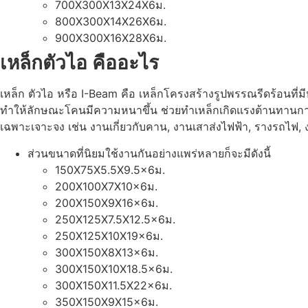
700X300X13X24X6ม.
800X300X14X26X6ม.
900X300X16X28X6ม.
เหล็กตัวไอ คืออะไร
เหล็ก ตัวไอ หรือ I-Beam คือ เหล็กโครงสร้างรูปพรรณรีดร้อนที่มีห
ทำให้ลักษณะโคนมีความหนาขึ้น ช่วยทำเหล็กเกิดแรงต้านทานการดั
เฉพาะเจาะจง เช่น งานเกี่ยวกับคาน, งานเสาส่งไฟฟ้า, รางรถไฟ,
ส่วนขนาดที่นิยมใช้งานกันอย่างแพร่หลายก็จะมีดังนี้
150X75X5.5X9.5×6ม.
200X100X7X10x6ม.
200X150X9X16x6ม.
250X125X7.5X12.5×6ม.
250X125X10X19x6ม.
300X150X8X13x6ม.
300X150X10X18.5×6ม.
300X150X11.5X22x6ม.
350X150X9X15x6ม.