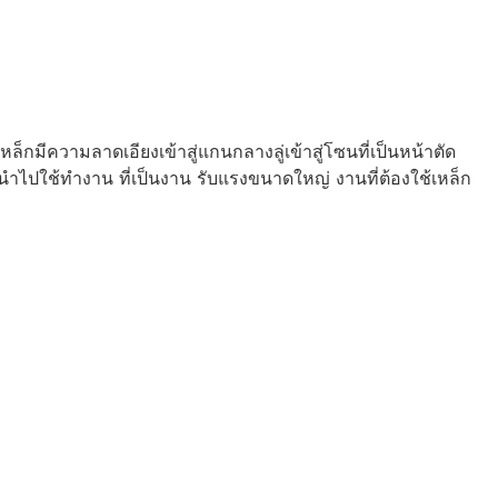
ล็กมีความลาดเอียงเข้าสู่แกนกลางลู่เข้าสู่โซนที่เป็นหน้าตัด
ไปใช้ทำงาน ที่เป็นงาน รับแรงขนาดใหญ่ งานที่ต้องใช้เหล็ก