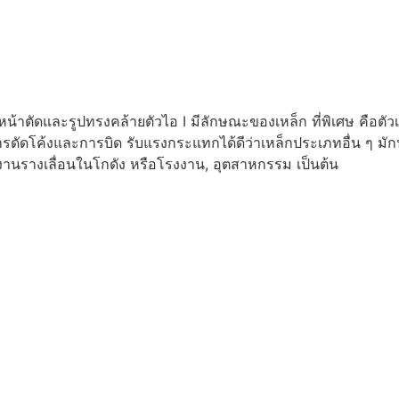
น้าตัดและรูปทรงคล้ายตัวไอ I มีลักษณะของเหล็ก ที่พิเศษ คือตัวเห
ดโค้งและการบิด รับแรงกระแทกได้ดีว่าเหล็กประเภทอื่น ๆ มักนำ
 งานรางเลื่อนในโกดัง หรือโรงงาน, อุตสาหกรรม เป็นต้น