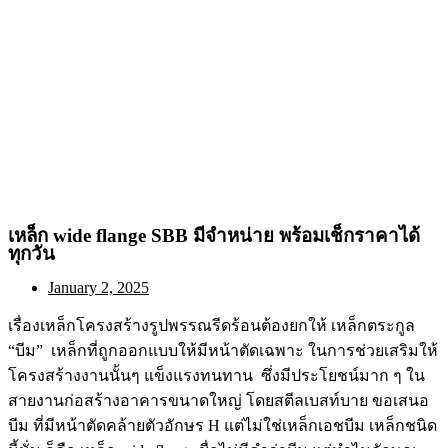
เหล็ก wide flange SBB มีจำหน่าย พร้อมเช็กราคาได้
ทุกวัน
January 2, 2025
เรื่องเหล็กโครงสร้างรูปพรรณรีดร้อนต้องยกให้ เหล็กตระกูล
“บีม” เหล็กที่ถูกออกแบบให้มีหน้าตัดเฉพาะ ในการช่วยเสริมให้
โครงสร้างงานนั้นๆ แข็งแรงทนทาน ซึ่งมีประโยชน์มาก ๆ ใน
สายงานก่อสร้างอาคารขนาดใหญ่ โดยสตีลเบสท์บาย ขอเสนอ
บีม ที่มีหน้าตัดคล้ายตัวอักษร H แต่ไม่ใช่เหล็กเอชบีม เหล็กชนิด