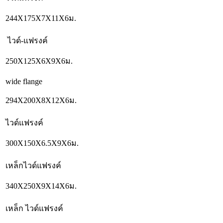
244X175X7X11X6ม.
ไวด์-แฟรงค์
250X125X6X9X6ม.
wide flange
294X200X8X12X6ม.
ไวด์แฟรงค์
300X150X6.5X9X6ม.
เหล็กไวด์แฟรงค์
340X250X9X14X6ม.
เหล็ก ไวด์แฟรงค์