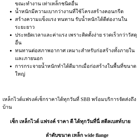
ขณะทำงาน เท่าเหล็กชนิดอื่น
น้ำหนักมีความเบากว่างานที่ใช้โครงสร้างคอนกรีต
สร้างความแข็งแรง ทนทาน รับน้ำหนักได้ดีต่องานใน
ระยะยาว
ประหยัดเวลาและค่าแรง เพราะติดตั้งง่าย รวดเร็วกว่าวัสดุ
อื่น
ทนทานต่อสภาพอากาศ เหมาะสำหรับก่อสร้างทั้งภายใน
และภายนอก
การกระจายน้ำหนักทำได้ดีมากเมื่อก่อสร้างในพื้นที่ขนาด
ใหญ่
เหล็กไวด์แฟรงค์เช็กราคาได้ทุกวันที่ SBB พร้อมบริการจัดส่งถึง
บ้าน
เช็ก เหล็กไวด์ แฟรงค์ ราคา ดี ได้ทุกวันที่นี่ สตีลเบสท์บาย
ลำดับขนาด เหล็ก wide flange