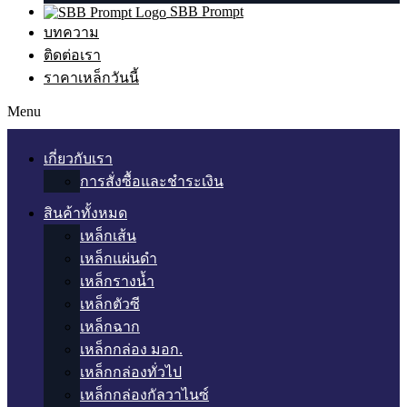
SBB Prompt
บทความ
ติดต่อเรา
ราคาเหล็กวันนี้
Menu
เกี่ยวกับเรา
การสั่งซื้อและชำระเงิน
สินค้าทั้งหมด
เหล็กเส้น
เหล็กแผ่นดำ
เหล็กรางน้ำ
เหล็กตัวซี
เหล็กฉาก
เหล็กกล่อง มอก.
เหล็กกล่องทั่วไป
เหล็กกล่องกัลวาไนซ์