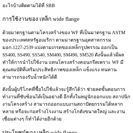
อะไรบ้างติดตามได้ที่ SBB
การใช้งานของ เหล็ก wide flange
ด้วยมาตรฐานตามโครงสร้างของ WF ที่เป็นมาตรฐาน ASTM
ของประเทศสหรัฐอเมริกา ตามมาตรฐานอุตสาหกรรม
มอก.1227-2539 แบ่งตามเกรดของเหล็กรูปพรรณ ออกเป็น
SS400, SS490, SS540, SM400, SM490, SM520 ดังนั้นแล้วมีผล
ทำให้การนำไปใช้งาน แทนโครงสร้างคอนกรีตเพราะ WF มี
คุณสมบัติที่เสริมประสิทธิภาพของเหล็ก แข็งแรง ทนทาน
สามารถรองรับน้ำหนักได้ดี
ดังนั้นผู้บริโภคที่ซื้อไปใช้แล้วจะรู้สึกได้ว่า ช่วยลดขั้นตอนการ
ทำงานที่ซับซ้อนได้เป็นอย่างดี อีกทั้งในหมู่นักออกแบบ สถาปนิก
งานโครงสร้าง สามารถออกแบบงานสถาปัตยกรรมได้หลาก
หลาย หรือจะก่อสร้างโรงงาน สร้างโกดังขนาดใหญ่ และงาน
เชื่อมต่างๆ ก็ทำได้ง่ายอีกด้วย
ประโยชน์ของ เหล็ก wide flange