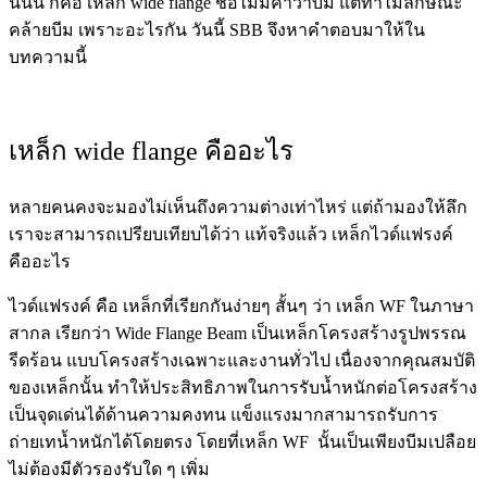
นี้นั่น ก็คือ เหล็ก wide flange ชื่อไม่มีคำว่าบีม แต่ทำไมลักษณะ
คล้ายบีม เพราะอะไรกัน วันนี้ SBB จึงหาคำตอบมาให้ใน
บทความนี้
เหล็ก wide flange คืออะไร
หลายคนคงจะมองไม่เห็นถึงความต่างเท่าไหร่ แต่ถ้ามองให้ลึก
เราจะสามารถเปรียบเทียบได้ว่า แท้จริงแล้ว เหล็กไวด์แฟรงค์
คืออะไร
ไวด์แฟรงค์ คือ
เหล็กที่เรียกกันง่ายๆ สั้นๆ ว่า เหล็ก WF ในภาษา
สากล เรียกว่า Wide Flange Beam เป็นเหล็กโครงสร้างรูปพรรณ
รีดร้อน แบบโครงสร้างเฉพาะและงานทั่วไป เนื่องจากคุณสมบัติ
ของเหล็กนั้น ทำให้ประสิทธิภาพในการรับน้ำหนักต่อโครงสร้าง
เป็นจุดเด่นได้ด้านความคงทน แข็งแรงมากสามารถรับการ
ถ่ายเทน้ำหนักได้โดยตรง โดยที่เหล็ก WF นั้นเป็นเพียงบีมเปลือย
ไม่ต้องมีตัวรองรับใด ๆ เพิ่ม