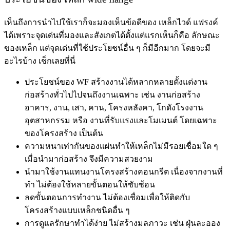
เห็นถึงการนำไปใช้เราก็จะมองเห็นข้อดีของ เหล็กไวด์ แฟรงค์
ได้เพราะจุดเด่นที่มองและสังเกตได้ตั้งแต่แรกเห็นก็คือ ลักษณะ
ของเหล็ก แต่จุดเด่นที่ใช้ประโยชน์อื่น ๆ ก็มีอีกมาก โดยจะมี
อะไรบ้าง เช็กเลยที่นี่
ประโยชน์ของ WF สร้างงานได้หลากหลายตั้งแต่งาน
ก่อสร้างทั่วไปไปจนถึงงานเฉพาะ เช่น งานก่อสร้าง
อาคาร, งาน, เสา, คาน, โครงหลังคา, โกดังโรงงาน
อุตสาหกรรม หรือ งานที่รับแรงและโมเมนต์ โดยเฉพาะ
ของโครงสร้าง เป็นต้น
ความหนาเท่ากันของแผ่นทำให้เหล็กไม่มีรอยเชื่อมใด ๆ
เมื่อนำมาก่อสร้าง จึงมีความสวยงาม
นำมาใช้งานแทนงานโครงสร้างคอนกรีต เนื่องจากงานที่
ทำ ไม่ต้องใช้หลายขั้นตอนให้ซับซ้อน
ลดขั้นตอนการทำงาน ไม่ต้องเชื่อมเพื่อให้ติดกับ
โครงสร้างแบบเหล็กชนิดอื่น ๆ
การดูแลรักษาทำได้ง่าย ไม่สร้างมลภาวะ เช่น ฝุ่นละออง