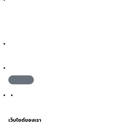
ติดต่อฝ่ายทรัพยากรบุคคล
065-5174369
เว็บไซต์ของเรา