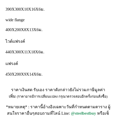
390X300X10X16X6ม.
wide flange
400X200X8X13X6ม.
ไวด์แฟรงค์
440X300X11X18X6ม.
แฟรงค์
450X200X9X14X6ม.
ราคาเงินสด รับเอง ราคาดังกล่าวยังไม่รวมภาษีมูลค่า
เพิ่ม
(ราคาอาจมีการเปลี่ยนแปลง กรุณาตรวจสอบอีกครั้งก่อนสั่งซื้อ)
*หมายเหตุ* : ราคานี้อ้างอิงเฉพาะวันที่กำหนดตามตาราง ผู้
สนใจราคาอื่นๆสอบถามที่ไลน์ Line:
@steelbestbuy
หรือเช็