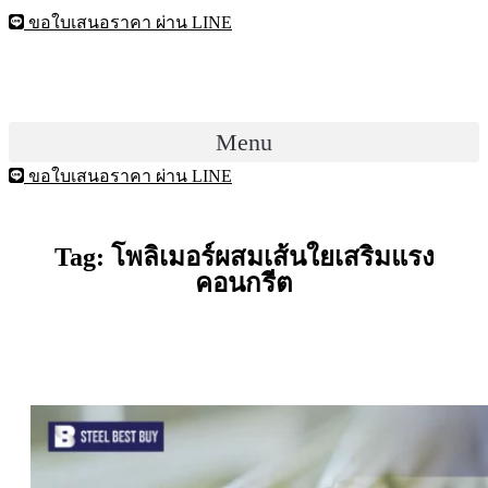
Skip
ขอใบเสนอราคา ผ่าน LINE
to
content
Menu
ขอใบเสนอราคา ผ่าน LINE
Tag: โพลิเมอร์ผสมเส้นใยเสริมแรง
คอนกรีต