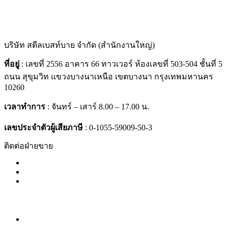
บริษัท สตีลเบสท์บาย จำกัด (สำนักงานใหญ่)
ที่อยู่
: เลขที่ 2556 อาคาร 66 ทาวเวอร์ ห้องเลขที่ 503-504 ชั้นที่ 5
ถนน สุขุมวิท แขวงบางนาเหนือ เขตบางนา กรุงเทพมหานคร
10260
เวลาทำการ
: จันทร์ – เสาร์ 8.00 – 17.00 น.
เลขประจำตัวผู้เสียภาษี
: 0-1055-59009-50-3
ติดต่อฝ่ายขาย
061-4167892
065-5108130
065-9381326
ติดต่อฝ่ายทรัพยากรบุคคล
065-5174369