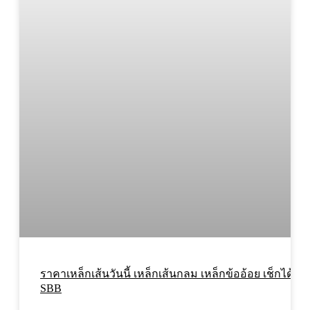
ราคาเหล็กเส้นวันนี้ เหล็กเส้นกลม เหล็กข้ออ้อย เช็กได้ที่
SBB