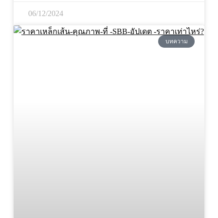
06/12/2024
บทความ