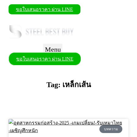
Skip
ขอใบเสนอราคา ผ่าน LINE
to
content
Menu
ขอใบเสนอราคา ผ่าน LINE
Tag: เหล็กเส้น
บทความ