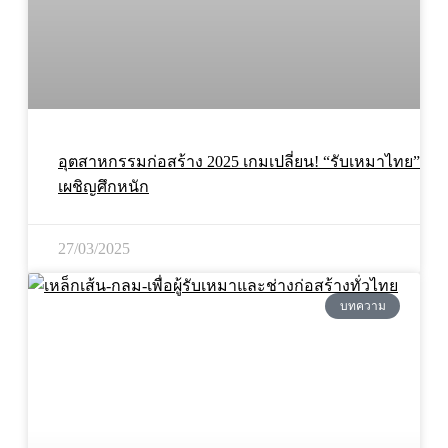
อุตสาหกรรมก่อสร้าง 2025 เกมเปลี่ยน! “รับเหมาไทย”
เผชิญศึกหนัก
27/03/2025
บทความ