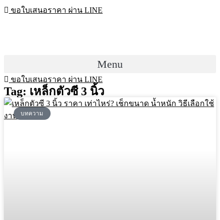
Skip
ขอใบเสนอราคา ผ่าน LINE
to
content
Menu
ขอใบเสนอราคา ผ่าน LINE
Tag: เหล็กตัวซี 3 นิ้ว
บทความ