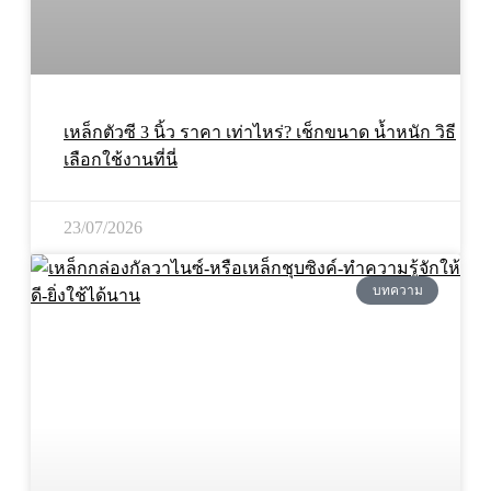
เหล็กตัวซี 3 นิ้ว ราคา เท่าไหร่? เช็กขนาด น้ำหนัก วิธี
เลือกใช้งานที่นี่
23/07/2026
บทความ