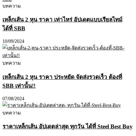
บทความ
เหล็กเส้น 2 หุน ราคา เท่าไหร่ อัปเดตแบบเรียลไทม์
ได้ที่ SBB
10/09/2024
บทความ
เหล็กเส้น 2 หุน ราคา ประหยัด จัดส่งรวดเร็ว ต้องที่
SBB เท่านั้น!!
07/08/2024
บทความ
ราคาเหล็กเส้น อัปเดตล่าสุด ทุกวัน ได้ที่ Steel Best Buy