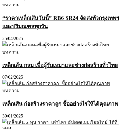
บทความ
“ราคาเหล็กเส้นวันนี้” RB6 SR24 จัดส่งทั่วกรุงเทพฯ
และปริมณฑลทุกวัน
25/04/2025
บทความ
เหล็กเส้น กลม เพื่อผู้รับเหมาและช่างก่อสร้างทั่วไทย
07/02/2025
บทความ
เหล็กเส้น ก่อสร้างราคาถูก ซื้ออย่างไรให้ได้คุณภาพ
30/01/2025