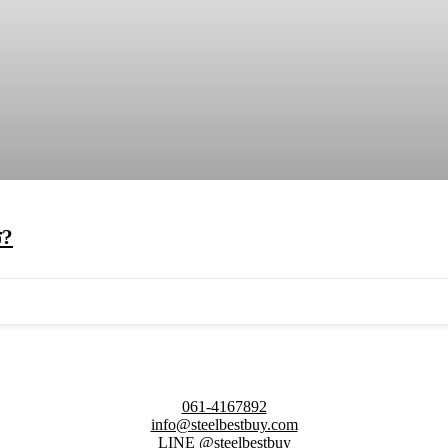
ร?
061-4167892
info@steelbestbuy.com
LINE @steelbestbuy