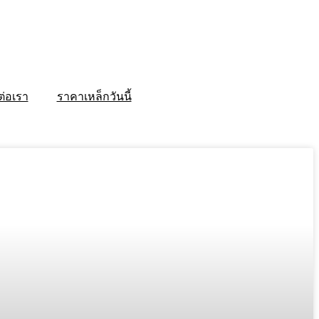
ต่อเรา
ราคาเหล็กวันนี้