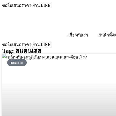
Skip
ขอใบเสนอราคา ผ่าน LINE
to
content
เกี่ยวกับเรา
สินค้าทั้
ขอใบเสนอราคา ผ่าน LINE
Tag: สแตนเลส
บทความ