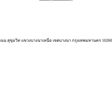
ที่ 5 ถนน สุขุมวิท แขวงบางนาเหนือ เขตบางนา กรุงเทพมหานคร 10260