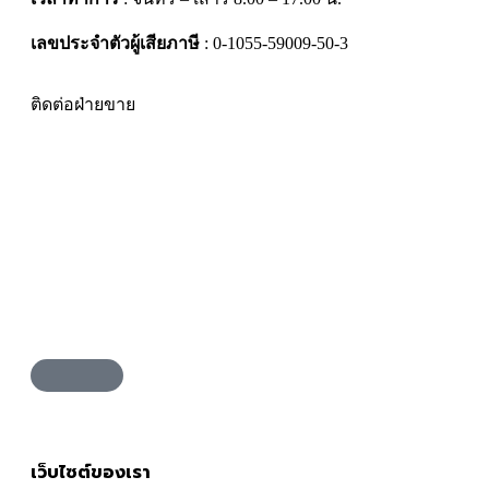
เลขประจำตัวผู้เสียภาษี
: 0-1055-59009-50-3
ติดต่อฝ่ายขาย
061-4167892
065-5108130
065-9381326
ติดต่อฝ่ายทรัพยากรบุคคล
065-5174369
เว็บไซต์ของเรา