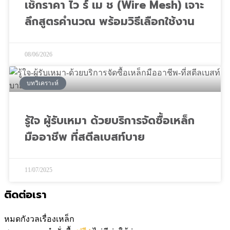
เช็กราคา ไว ร์ เม ช (Wire Mesh) เจาะ
ลึกสูตรคำนวณ พร้อมวิธีเลือกใช้งาน
08/06/2026
บทวิเคราะห์
รู้ใจ ผู้รับเหมา ด้วยบริการจัดซื้อเหล็ก
มืออาชีพ ที่สตีลเบสท์บาย
11/07/2025
ติดต่อเรา
หมดกังวลเรื่องเหล็ก