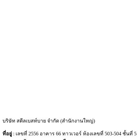
061-4167892
INFO@STEELBESTBUY.COM
LINE @STEELBESTBUY
บริษัท สตีลเบสท์บาย จำกัด (สำนักงานใหญ่)
ที่อยู่
: เลขที่ 2556 อาคาร 66 ทาวเวอร์ ห้องเลขที่ 503-504 ชั้นที่ 5