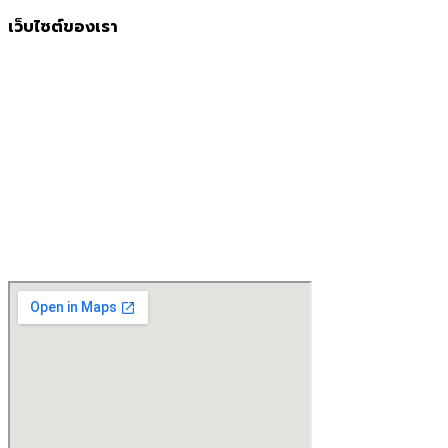
เว็บไซต์ของเรา
หน้าเเรก
เกี่ยวกับเรา
การสั่งซื้อและชำระเงิน
สินค้าทั้งหมด
SBB Prompt
บทความ
ติดต่อเรา
ร่วมงานกับเรา
ราคาเหล็กวันนี้