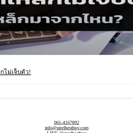
กไม่เจ็บตัว!
061-4167892
info@steelbestbuy.com