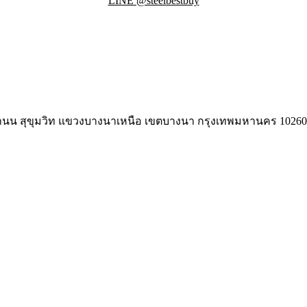
LINE @steelbestbuy
ที่ 5 ถนน สุขุมวิท แขวงบางนาเหนือ เขตบางนา กรุงเทพมหานคร 10260