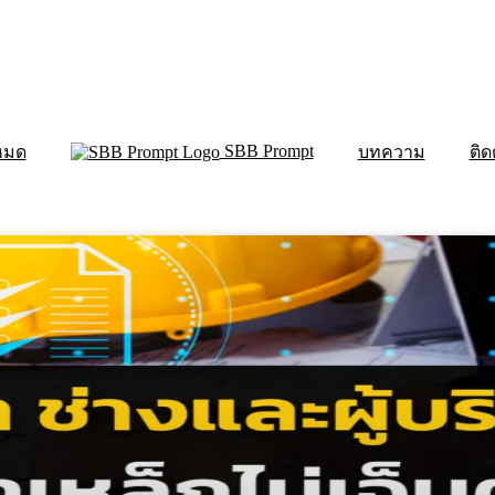
SBB Prompt
งหมด
บทความ
ติด