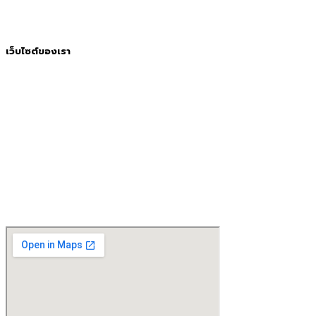
เว็บไซต์ของเรา
หน้าเเรก
เกี่ยวกับเรา
การสั่งซื้อและชำระเงิน
สินค้าทั้งหมด
SBB Prompt
บทความ
ติดต่อเรา
ร่วมงานกับเรา
ราคาเหล็กวันนี้