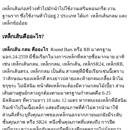
เหล็กเส้นก่อสร้างทั่วไปมักนำไปใช้งานเสริมคอนกรีต งาน
ฐานราก ซึ่งใช้งานทั่วไปอยู่ 2 ประเภท ได้แก่ เหล็กเส้นกลม และ
เหล็กข้ออ้อย
เหล็กเส้นคืออะไร?
เหล็กเส้น กลม คืออะไร
Round Bars หรือ RB มาตรฐาน
มอก.24-2559 มีชื่อเรียกในวงการเหล็กที่หลายชื่อมากมาย อาทิ
เช่น เหล็กเส้นกลม, เหล็กกลม, เหล็กเส้น, เหล็กSR24, เหล็กRB,
เหล็กเส้นตรง, เหล็กกลม เป็นต้น สาเหตุที่มีชื่อเรียกเช่นนี้เพราะ
ว่าลักษณะของเหล็กที่ ตรงยาวปลายและท้ายกลมเกลี้ยง ผิวไม่
ขรุขระ ไม่มีสนิม หน้าตัดเหล็กจะต้องมีความกลมไม้เบี้ยว ส่วน
เส้นผ่านศูนย์กลางถูกต้องตามมาตรฐานกำหนดคือ 6-25
มิลลิเมตร ที่ความยาว 10 และ 12 เมตร หากพบเจอเหล็กที่มีสนิม
กินเข้าไปในเนื้อเหล็ก แสดงถึงคุณภาพที่ต่ำไม่ควรนำมาใช้
ส่วนสิ่งที่ระบุถึงคุณภาพของเหล็กนอกจากภายนอกยังมีระดับ
ชั้นคุณภาพ หรือ SR24 หนึ่งชั้นคุณภาพที่แสดงถึง การยึด
เหนี่ยวระหว่างเหล็กกับคอนกรีตที่แรงดึกจุดครากไม่น้อยกว่า