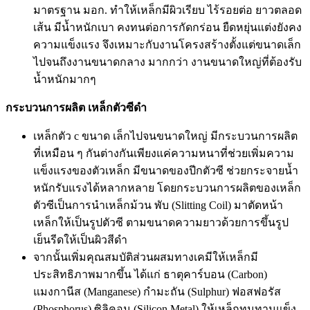
มาตรฐาน มอก. ทำให้เหล็กมีผิวเรียบ ไร้รอยต่อ ยาวตลอด
เส้น มีน้ำหนักเบา คงทนต่อการกัดกร่อน ยืดหยุ่นแต่งยังคง
ความแข็งแรง จึงเหมาะกับงานโครงสร้างตั้งแต่ขนาดเล็ก
ไปจนถึงงานขนาดกลาง มากกว่า งานขนาดใหญ่ที่ต้องรับ
น้ำหนักมากๆ
กระบวนการผลิต เหล็กตัวซีดำ
เหล็กตัว c ขนาด เล็กไปจนขนาดใหญ่ มีกระบวนการผลิต
ที่เหมือน ๆ กันต่างกันเพียงแค่ความหนาที่ช่วยเพิ่มความ
แข็งแรงของตัวเหล็ก มีขนาดของปีกตัวซี ช่วยกระจายน้ำ
หนักรับแรงได้หลากหลาย โดยกระบวนการผลิตของเหล็ก
ตัวซีเป็นการนำเหล็กม้วน พับ (Slitting Coil) มาตัดหน้า
เหล็กให้เป็นรูปตัวซี ตามขนาดความยาวด้วยการขึ้นรูป
เย็นรีดให้เป็นผิวสีดำ
จากนั้นเพิ่มคุณสมบัติส่วนผสมทางเคมีให้เหล็กมี
ประสิทธิภาพมากขึ้น ได้แก่ ธาตุคาร์บอน (Carbon)
แมงกานีส (Manganese) กำมะถัน (Sulphur) ฟอสฟอรัส
(Phosphorus) ซิลิคอน (Silicon Metal) ให้เหล็กทนทานแข็ง