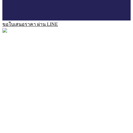
ขอใบเสนอราคา ผ่าน LINE