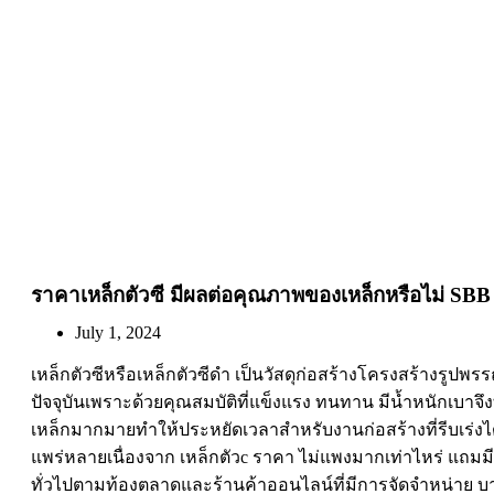
ราคาเหล็กตัวซี มีผลต่อคุณภาพของเหล็กหรือไม่ SBB
July 1, 2024
เหล็กตัวซีหรือเหล็กตัวซีดำ เป็นวัสดุก่อสร้างโครงสร้างรูปพร
ปัจจุบันเพราะด้วยคุณสมบัติที่แข็งแรง ทนทาน มีน้ำหนักเบาจึ
เหล็กมากมายทำให้ประหยัดเวลาสำหรับงานก่อสร้างที่รีบเร่งได้ดี 
แพร่หลายเนื่องจาก เหล็กตัวc ราคา ไม่แพงมากเท่าไหร่ แถมม
ทั่วไปตามท้องตลาดและร้านค้าออนไลน์ที่มีการจัดจำหน่าย บางเ