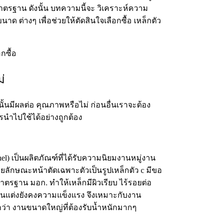
ีมาตรฐาน ดังนั้น บทความนี้จะ วิเคราะห์ความ
ด ต่างๆ เพื่อช่วยให้ตัดสินใจเลือกซื้อ เหล็กตัว
่
ั้นมีผลต่อ คุณภาพหรือไม่ ก่อนอื่นเราจะต้อง
ารนำไปใช้ได้อย่างถูกต้อง
nel) เป็นผลิตภัณฑ์ที่ได้รับความนิยมงานหมู่งาน
วยลักษณะหน้าตัดเฉพาะตัวเป็นรูปเหล็กตัว c มีขอ
าตรฐาน มอก. ทำให้เหล็กมีผิวเรียบ ไร้รอยต่อ
ุ่นแต่งยังคงความแข็งแรง จึงเหมาะกับงาน
่า งานขนาดใหญ่ที่ต้องรับน้ำหนักมากๆ