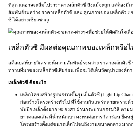
ที่สุด แต่อาจจะลืมไปว่าราคาเหล็กตัวซี ถึงแม้จะถูก แต่ต้องม
สัมพันธ์ระหว่าง ราคาเหล็กตัวซี และ คุณภาพของ เหล็กตัว c ขนา
ซี ได้อย่างเชี่ยวชาญ
เหล็กตัวซี มีผลต่อคุณภาพของเหล็กหรือไม
สตีลเบสท์บายวิเคราะห์ความสัมพันธ์ระหว่าง ราคาเหล็กตัวซี น
ทราบที่มาของเหล็กตัวซีเสียก่อน เพื่อจะได้เห็นวัตถุประสงค์ก
เหล็กตัวซี คืออะไร
เหล็กโครงสร้างรูปพรรณขึ้นรูปเย็นตัวซี (Light Lip Chan
ก่อสร้างโครงสร้างทั่วไป ที่ใช้งานกันแพร่หลายเพราะด้
พับปีกเหล็กตั้งฉาก 90 องศา ผ่านกระบวนกรรมวิธี ตามม
ยาวตลอดเส้น มีน้ำหนักเบา คงทนต่อการกัดกร่อน ยืดหย
โครงสร้างตั้งแต่ขนาดเล็กไปจนถึงงานขนาดกลาง มากกว