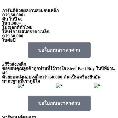
การันตีด้วยผลงานส่งมอบเหล็ก
กว่า
60,000+
ตัน ในปี 68
ใน
1,000+
โปรเจกต์ทั่วไทย
ให้บริการเสนอราคาเหล็ก
กว่า
30,000
ใบต่อปี
ขอใบเสนอราคาด่วน
#รีวิวส่งเหล็ก
ขอขอบคุณลูกค้าทุกท่านที่ไว้วางใจ Steel Best Buy ในปีที่ผ่าน
มา
ด้วยยอดส่งมอบเหล็กกว่า 60,000 ตัน เป็นเครื่องยืนยัน
มาตรฐานที่เราภูมิใจ
ขอใบเสนอราคาด่วน
พาร์ทเนอร์ของเรา