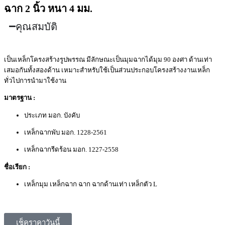
ฉาก 2 นิ้ว หนา 4 มม.
คุณสมบัติ
เป็นเหล็กโครงสร้างรูปพรรณ มีลักษณะเป็นมุมฉากได้มุม 90 องศา ด้านเท่า
เสมอกันทั้งสองด้าน เหมาะสำหรับใช้เป็นส่วนประกอบโครงสร้างงานเหล็ก
ทั่วไปการนำมาใช้งาน
มาตรฐาน :
ประเภท มอก. บังคับ
เหล็กฉากพับ มอก. 1228-2561
เหล็กฉากรีดร้อน มอก. 1227-2558
ชื่อเรียก :
เหล็กมุม เหล็กฉาก ฉาก ฉากด้านเท่า เหล็กตัว L
เช็คราคาวันนี้