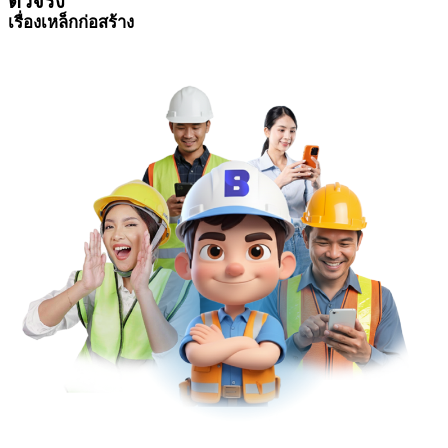
ตัวจริง
เรื่องเหล็กก่อสร้าง