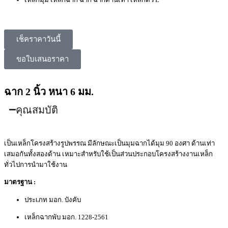
เช็คราคาวันนี้
ขอใบเสนอราคา
ฉาก 2 นิ้ว หนา 6 มม.
คุณสมบัติ
เป็นเหล็กโครงสร้างรูปพรรณ มีลักษณะเป็นมุมฉากได้มุม 90 องศา ด้านเท่า
เสมอกันทั้งสองด้าน เหมาะสำหรับใช้เป็นส่วนประกอบโครงสร้างงานเหล็ก
ทั่วไปการนำมาใช้งาน
มาตรฐาน :
ประเภท มอก. บังคับ
เหล็กฉากพับ มอก. 1228-2561