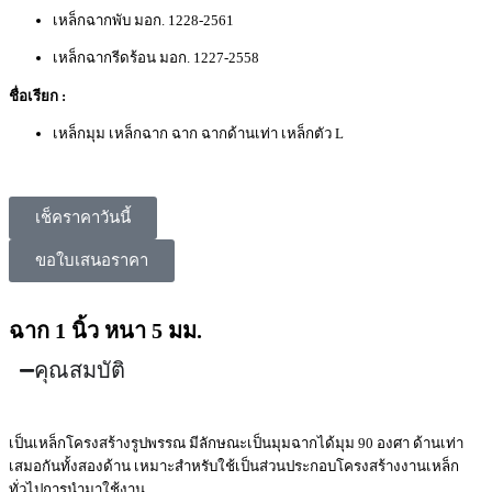
เหล็กฉากพับ มอก. 1228-2561
เหล็กฉากรีดร้อน มอก. 1227-2558
ชื่อเรียก :
เหล็กมุม เหล็กฉาก ฉาก ฉากด้านเท่า เหล็กตัว L
เช็คราคาวันนี้
ขอใบเสนอราคา
ฉาก 1 นิ้ว หนา 5 มม.
คุณสมบัติ
เป็นเหล็กโครงสร้างรูปพรรณ มีลักษณะเป็นมุมฉากได้มุม 90 องศา ด้านเท่า
เสมอกันทั้งสองด้าน เหมาะสำหรับใช้เป็นส่วนประกอบโครงสร้างงานเหล็ก
ทั่วไปการนำมาใช้งาน