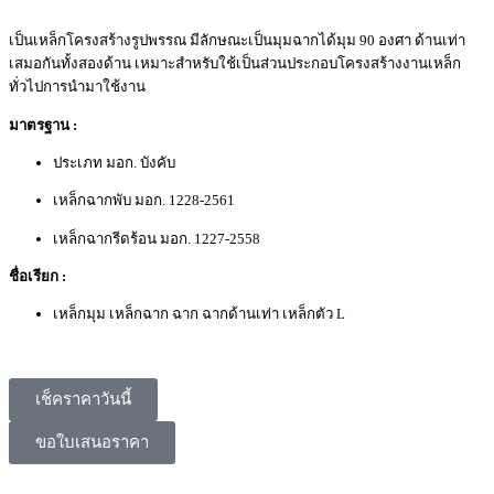
เป็นเหล็กโครงสร้างรูปพรรณ มีลักษณะเป็นมุมฉากได้มุม 90 องศา ด้านเท่า
เสมอกันทั้งสองด้าน เหมาะสำหรับใช้เป็นส่วนประกอบโครงสร้างงานเหล็ก
ทั่วไปการนำมาใช้งาน
มาตรฐาน :
ประเภท มอก. บังคับ
เหล็กฉากพับ มอก. 1228-2561
เหล็กฉากรีดร้อน มอก. 1227-2558
ชื่อเรียก :
เหล็กมุม เหล็กฉาก ฉาก ฉากด้านเท่า เหล็กตัว L
เช็คราคาวันนี้
ขอใบเสนอราคา