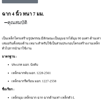
ฉาก 4 นิ้ว หนา 7 มม.
คุณสมบัติ
เป็นเหล็กโครงสร้างรูปพรรณ มีลักษณะเป็นมุมฉากได้มุม 90 องศา ด้านเท่า
เสมอกันทั้งสองด้าน เหมาะสำหรับใช้เป็นส่วนประกอบโครงสร้างงานเหล็ก
ทั่วไปการนำมาใช้งาน
มาตรฐาน :
ประเภท มอก. บังคับ
เหล็กฉากพับ มอก. 1228-2561
เหล็กฉากรีดร้อน มอก. 1227-2558
ชื่อเรียก :
เหล็กมุม เหล็กฉาก ฉาก ฉากด้านเท่า เหล็กตัว L