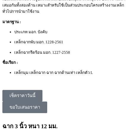
เสมอกันทั้งสองด้าน เหมาะสำหรับใช้เป็นส่วนประกอบโครงสร้างงานเหล็ก
ทั่วไปการนำมาใช้งาน
มาตรฐาน :
ประเภท มอก. บังคับ
เหล็กฉากพับ มอก. 1228-2561
เหล็กฉากรีดร้อน มอก. 1227-2558
ชื่อเรียก :
เหล็กมุม เหล็กฉาก ฉาก ฉากด้านเท่า เหล็กตัว L
เช็คราคาวันนี้
ขอใบเสนอราคา
ฉาก 3 นิ้ว หนา 12 มม.