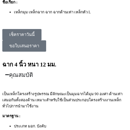
ชื่อเรียก :
เหล็กมุม เหล็กฉาก ฉาก ฉากด้านเท่า เหล็กตัว L
เช็คราคาวันนี้
ขอใบเสนอราคา
ฉาก 4 นิ้ว หนา 12 มม.
คุณสมบัติ
เป็นเหล็กโครงสร้างรูปพรรณ มีลักษณะเป็นมุมฉากได้มุม 90 องศา ด้านเท่า
เสมอกันทั้งสองด้าน เหมาะสำหรับใช้เป็นส่วนประกอบโครงสร้างงานเหล็ก
ทั่วไปการนำมาใช้งาน
มาตรฐาน :
ประเภท มอก. บังคับ