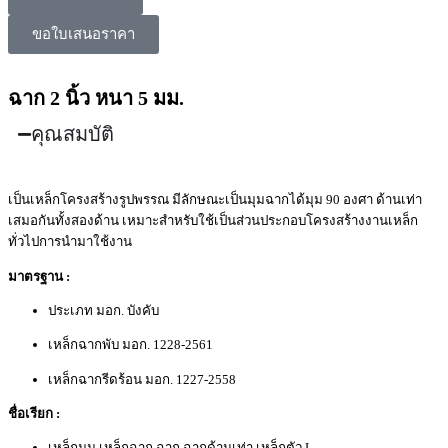
ขอใบเสนอราคา
ฉาก 2 นิ้ว หนา 5 มม.
คุณสมบัติ
เป็นเหล็กโครงสร้างรูปพรรณ มีลักษณะเป็นมุมฉากได้มุม 90 องศา ด้านเท่า
เสมอกันทั้งสองด้าน เหมาะสำหรับใช้เป็นส่วนประกอบโครงสร้างงานเหล็ก
ทั่วไปการนำมาใช้งาน
มาตรฐาน :
ประเภท มอก. บังคับ
เหล็กฉากพับ มอก. 1228-2561
เหล็กฉากรีดร้อน มอก. 1227-2558
ชื่อเรียก :
เหล็กมุม เหล็กฉาก ฉาก ฉากด้านเท่า เหล็กตัว L