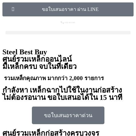
ขอใบเสนอราคา ผ่าน LINE
Steel Best Buy
ศูนย์รวมเหล็กออนไลน์
มีเหล็กครบ จบในที่เดียว
รวมเหล็กคุณภาพ มากกว่า 2,000 รายการ
กำลัง
หา เหล็กฉาก
ไปใช้ในงานก่อสร้าง
ไม่ต้องรอนาน ขอใบเสนอได้ใน 15 นาที
ขอใบเสนอราคาด่วน
ศูนย์รวมเหล็กก่อสร้างครบวงจร