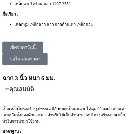
เหล็กฉากรีดร้อน มอก. 1227-2558
ชื่อเรียก :
เหล็กมุม เหล็กฉาก ฉาก ฉากด้านเท่า เหล็กตัว L
เช็คราคาวันนี้
ขอใบเสนอราคา
ฉาก 3 นิ้ว หนา 6 มม.
คุณสมบัติ
เป็นเหล็กโครงสร้างรูปพรรณ มีลักษณะเป็นมุมฉากได้มุม 90 องศา ด้านเท่า
เสมอกันทั้งสองด้าน เหมาะสำหรับใช้เป็นส่วนประกอบโครงสร้างงานเหล็ก
ทั่วไปการนำมาใช้งาน
มาตรฐาน :