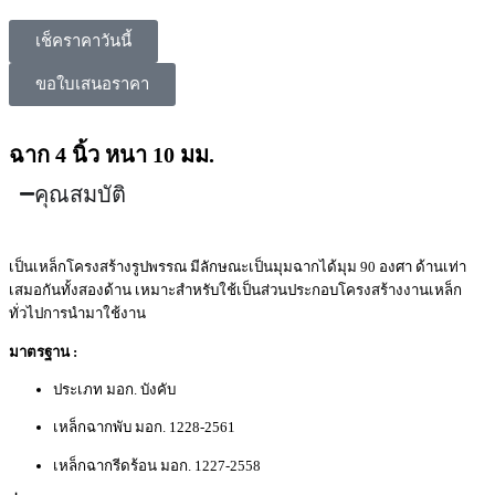
เช็คราคาวันนี้
ขอใบเสนอราคา
ฉาก 4 นิ้ว หนา 10 มม.
คุณสมบัติ
เป็นเหล็กโครงสร้างรูปพรรณ มีลักษณะเป็นมุมฉากได้มุม 90 องศา ด้านเท่า
เสมอกันทั้งสองด้าน เหมาะสำหรับใช้เป็นส่วนประกอบโครงสร้างงานเหล็ก
ทั่วไปการนำมาใช้งาน
มาตรฐาน :
ประเภท มอก. บังคับ
เหล็กฉากพับ มอก. 1228-2561
เหล็กฉากรีดร้อน มอก. 1227-2558