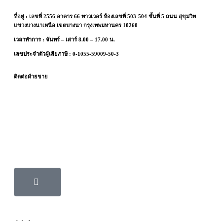
ที่อยู่
: เลขที่ 2556 อาคาร 66 ทาวเวอร์ ห้องเลขที่ 503-504 ชั้นที่ 5 ถนน สุขุมวิท
แขวงบางนาเหนือ เขตบางนา กรุงเทพมหานคร 10260
เวลาทำการ
: จันทร์ – เสาร์ 8.00 – 17.00 น.
เลขประจำตัวผู้เสียภาษี
: 0-1055-59009-50-3
ติดต่อฝ่ายขาย
061-4167892
065-5108130
065-9381326
ติดต่อฝ่ายทรัพยากรบุคคล
065-5174369