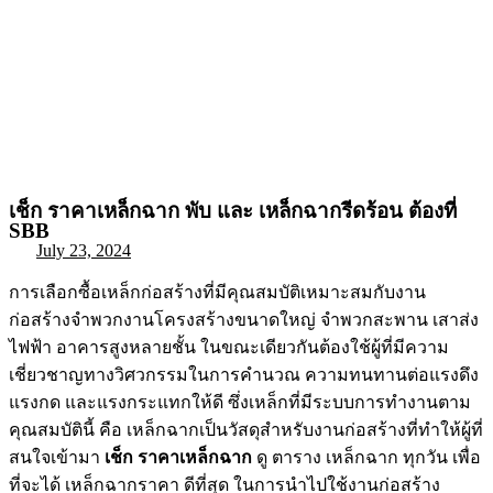
เช็ก ราคาเหล็กฉาก พับ และ เหล็กฉากรีดร้อน ต้องที่
SBB
July 23, 2024
การเลือกซื้อเหล็กก่อสร้างที่มีคุณสมบัติเหมาะสมกับงาน
ก่อสร้างจำพวกงานโครงสร้างขนาดใหญ่ จำพวกสะพาน เสาส่ง
ไฟฟ้า อาคารสูงหลายชั้น ในขณะเดียวกันต้องใช้ผู้ที่มีความ
เชี่ยวชาญทางวิศวกรรมในการคำนวณ ความทนทานต่อแรงดึง
แรงกด และแรงกระแทกให้ดี ซึ่งเหล็กที่มีระบบการทำงานตาม
คุณสมบัตินี้ คือ เหล็กฉากเป็นวัสดุสำหรับงานก่อสร้างที่ทำให้ผู้ที่
สนใจเข้ามา
เช็ก ราคาเหล็กฉาก
ดู ตาราง เหล็กฉาก ทุกวัน เพื่อ
ที่จะได้ เหล็กฉากราคา ดีที่สุด ในการนำไปใช้งานก่อสร้าง