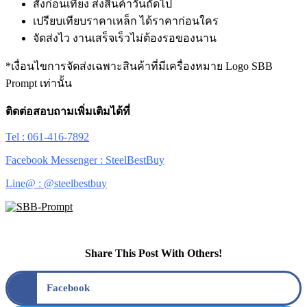
สั่งก่อนเที่ยง ส่งสินค้าวันถัดไป
เปรียบเทียบราคาเหล็ก ได้ราคาก่อนใคร
จัดส่งไว งานเสร็จเร็วไม่ต้องรอของนาน
*เงื่อนไขการจัดส่งเฉพาะสินค้าที่มีเครื่องหมาย Logo SBB
Prompt เท่านั้น
ติดต่อสอบถามเพิ่มเติมได้ที่
Tel : 061-416-7892
Facebook Messenger : SteelBestBuy
Line@ : @steelbestbuy
Share This Post With Others!
Facebook