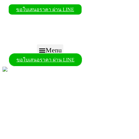
Skip
ขอใบเสนอราคา ผ่าน LINE
to
content
Menu
ขอใบเสนอราคา ผ่าน LINE