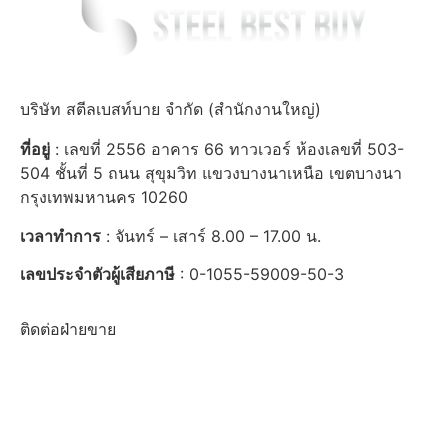
บริษัท สตีลเบสท์บาย จำกัด (สำนักงานใหญ่)
ที่อยู่
: เลขที่ 2556 อาคาร 66 ทาวเวอร์ ห้องเลขที่ 503-
504 ชั้นที่ 5 ถนน สุขุมวิท แขวงบางนาเหนือ เขตบางนา
กรุงเทพมหานคร 10260
เวลาทำการ
: จันทร์ – เสาร์ 8.00 – 17.00 น.
เลขประจำตัวผู้เสียภาษี
: 0-1055-59009-50-3
ติดต่อฝ่ายขาย
061-4167892
065-5108130
065-9381326