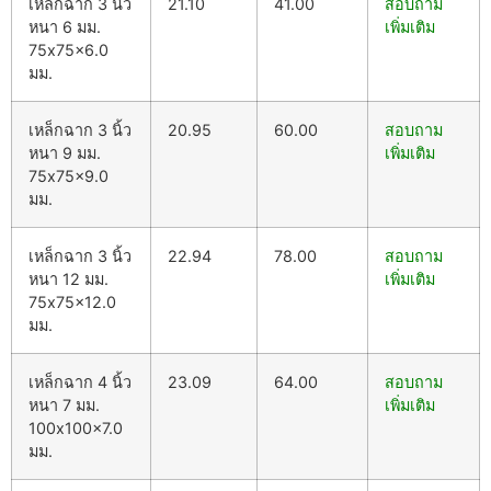
เหล็กฉาก 3 นิ้ว
21.10
41.00
สอบถาม
หนา 6 มม.
เพิ่มเติม
75x75x6.0
มม.
เหล็กฉาก 3 นิ้ว
20.95
60.00
สอบถาม
หนา 9 มม.
เพิ่มเติม
75x75x9.0
มม.
เหล็กฉาก 3 นิ้ว
22.94
78.00
สอบถาม
หนา 12 มม.
เพิ่มเติม
75x75x12.0
มม.
เหล็กฉาก 4 นิ้ว
23.09
64.00
สอบถาม
หนา 7 มม.
เพิ่มเติม
100x100x7.0
มม.