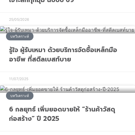
เจาะลึกทุกมุม ฉบับปี’69
25/05/2026
บทวิเคราะห์
รู้ใจ ผู้รับเหมา ด้วยบริการจัดซื้อเหล็กมือ
อาชีพ ที่สตีลเบสท์บาย
11/07/2025
บทวิเคราะห์
6 กลยุทธ์ เพิ่มยอดขายให้ “ร้านค้าวัสดุ
ก่อสร้าง” ปี 2025