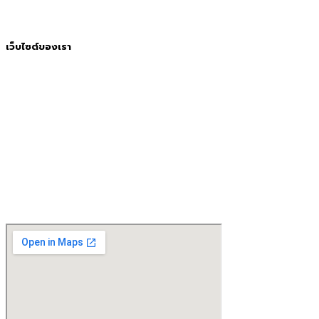
เว็บไซต์ของเรา
หน้าเเรก
เกี่ยวกับเรา
การสั่งซื้อและชำระเงิน
สินค้าทั้งหมด
SBB Prompt
บทความ
ติดต่อเรา
ร่วมงานกับเรา
ราคาเหล็กวันนี้