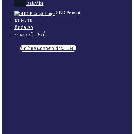
เหล็กบีม
SBB Prompt
บทความ
ติดต่อเรา
ราคาเหล็กวันนี้
ขอใบเสนอราคา ผ่าน LINE