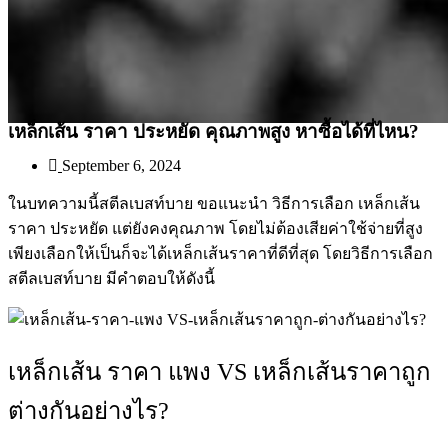
เหล็กเส้น ราคา ประหยัด คุณภาพสูง หาซื้อได้ที่ไหน?
September 6, 2024
ในบทความนี้สตีลเบส
ท์
บาย
ขอแนะนำ วิธีการเลือก เหล็กเส้น
ราคา ประหยัด แต่ยังคงคุณภาพ โดยไม่ต้องเสียค่าใช้จ่ายที่สูง
เพียงเลือกให้เป็นก็จะได้เหล็กเส้นราคาที่ดีที่สุด โดยวิธีการเลือก
สตีลเบส
ท์
บาย
มีคำตอบให้ดังนี้
เหล็กเส้น ราคา แพง VS เหล็กเส้นราคาถูก
ต่างกันอย่างไร?