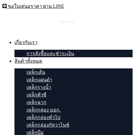
Skip
ขอใบเสนอราคา ผ่าน LINE
to
content
เกี่ยวกับเรา
การสั่งซื้อและชำระเงิน
สินค้าทั้งหมด
เหล็กเส้น
เหล็กแผ่นดำ
เหล็กรางน้ำ
เหล็กตัวซี
เหล็กฉาก
เหล็กกล่อง มอก.
เหล็กกล่องทั่วไป
เหล็กกล่องกัลวาไนซ์
เหล็กบีม