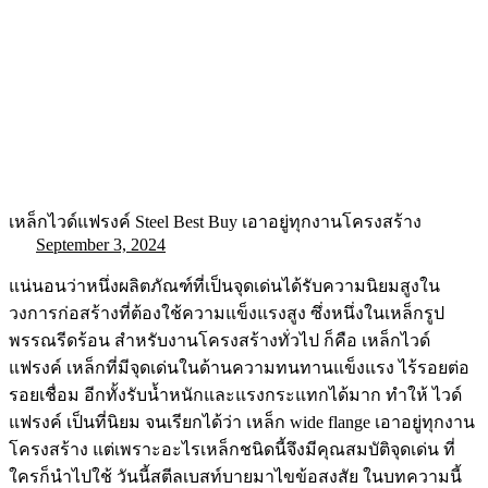
เหล็กไวด์แฟรงค์ Steel Best Buy เอาอยู่ทุกงานโครงสร้าง
September 3, 2024
แน่นอนว่าหนึ่งผลิตภัณฑ์ที่เป็นจุดเด่นได้รับความนิยมสูงใน
วงการก่อสร้างที่ต้องใช้ความแข็งแรงสูง ซึ่งหนึ่งในเหล็กรูป
พรรณรีดร้อน สำหรับงานโครงสร้างทั่วไป ก็คือ เหล็กไวด์
แฟรงค์ เหล็กที่มีจุดเด่นในด้านความทนทานแข็งแรง ไร้รอยต่อ
รอยเชื่อม อีกทั้งรับน้ำหนักและแรงกระแทกได้มาก ทำให้ ไวด์
แฟรงค์ เป็นที่นิยม จนเรียกได้ว่า เหล็ก wide flange เอาอยู่ทุกงาน
โครงสร้าง แต่เพราะอะไรเหล็กชนิดนี้จึงมีคุณสมบัติจุดเด่น ที่
ใครก็นำไปใช้ วันนี้สตีลเบสท์บายมาไขข้อสงสัย
ในบทความนี้