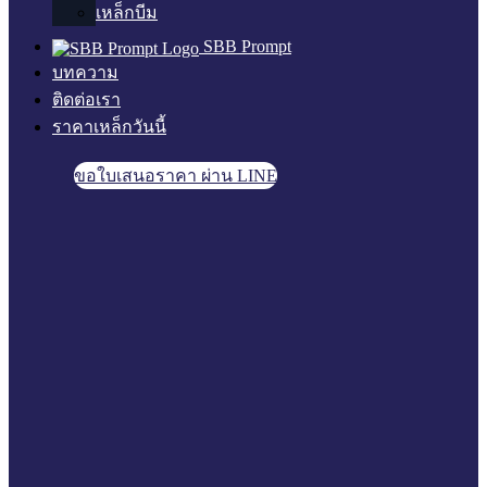
เหล็กบีม
SBB Prompt
บทความ
ติดต่อเรา
ราคาเหล็กวันนี้
ขอใบเสนอราคา ผ่าน LINE