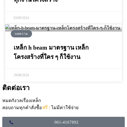
03/09/2024
บทความ
เหล็ก h beam มาตรฐาน เหล็ก
โครงสร้างที่ใคร ๆ ก็ใช้งาน
29/08/2024
ติดต่อเรา
หมดกังวลเรื่องเหล็ก
สอบถามทุกคำสั่งซื้อ
ฟรี !
ไม่มีค่าใช้จ่าย
061-4167892