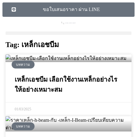
ขอใบเสนอราคา ผ่าน LINE
Tag: เหล็กเอชบีม
บทความ
เหล็กเอชบีม เลือกใช้งานเหล็กอย่างไร
ให้อย่างเหมาะสม
01/03/2025
บทความ