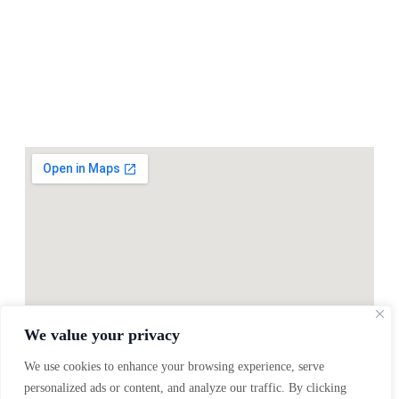
สินค้าทั้งหมด
SBB Prompt
บทความ
ติดต่อเรา
ร่วมงานกับเรา
ราคาเหล็กวันนี้
We value your privacy
We use cookies to enhance your browsing experience, serve
personalized ads or content, and analyze our traffic. By clicking