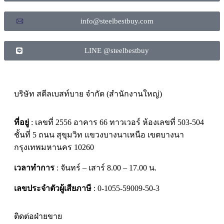
info@steelbestbuy.com
LINE @steelbestbuy
บริษัท สตีลเบสท์บาย จำกัด (สำนักงานใหญ่)
ที่อยู่
: เลขที่ 2556 อาคาร 66 ทาวเวอร์ ห้องเลขที่ 503-504
ชั้นที่ 5 ถนน สุขุมวิท แขวงบางนาเหนือ เขตบางนา
กรุงเทพมหานคร 10260
เวลาทำการ
: จันทร์ – เสาร์ 8.00 – 17.00 น.
เลขประจำตัวผู้เสียภาษี
: 0-1055-59009-50-3
ติดต่อฝ่ายขาย