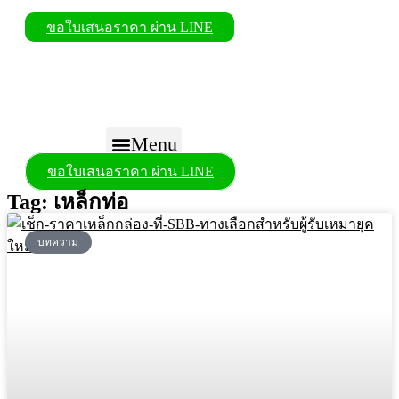
Skip
ขอใบเสนอราคา ผ่าน LINE
to
content
Menu
ขอใบเสนอราคา ผ่าน LINE
Tag: เหล็กท่อ
บทความ