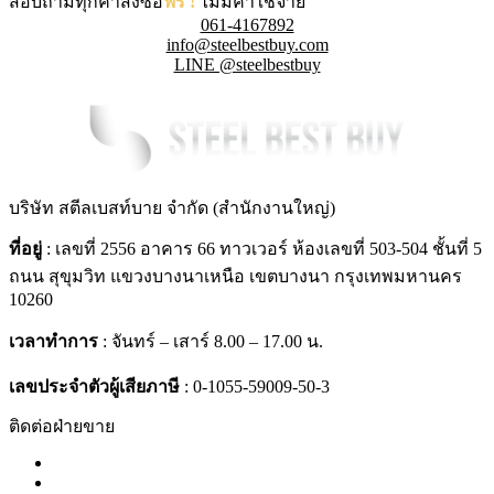
สอบถามทุกคำสั่งซื้อ
ฟรี !
ไม่มีค่าใช้จ่าย
061-4167892
info@steelbestbuy.com
LINE @steelbestbuy
บริษัท สตีลเบสท์บาย จำกัด (สำนักงานใหญ่)
ที่อยู่
: เลขที่ 2556 อาคาร 66 ทาวเวอร์ ห้องเลขที่ 503-504 ชั้นที่ 5
ถนน สุขุมวิท แขวงบางนาเหนือ เขตบางนา กรุงเทพมหานคร
10260
เวลาทำการ
: จันทร์ – เสาร์ 8.00 – 17.00 น.
เลขประจำตัวผู้เสียภาษี
: 0-1055-59009-50-3
ติดต่อฝ่ายขาย
061-4167892
065-5108130