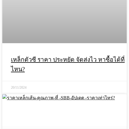
เหล็กตัวซี ราคา ประหยัด จัดส่งไว หาซื้อได้ที่
ไหน?
20/11/2024
บทความ