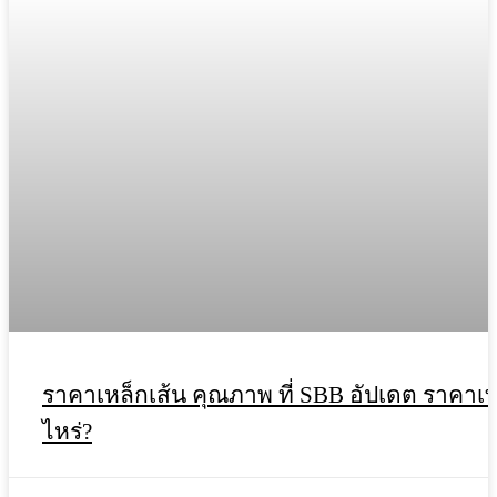
ราคาเหล็กเส้น คุณภาพ ที่ SBB อัปเดต ราคาเท
ไหร่?