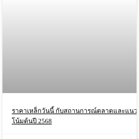
ราคาเหล็กวันนี้ กับสถานการณ์ตลาดและแนว
โน้มต้นปี 2568