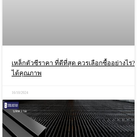
เหล็กตัวซีราคา ที่ดีที่สุด ควรเลือกซื้ออย่างไร? 
ได้คุณภาพ
16/10/2024
บทความ