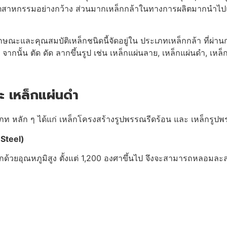
ตสาหกรรมอย่างกว้าง ส่วนมากเหล็กกล้าในทางการผลิตมากนำไปแป
ลักษณะและคุณสมบัติเหล็กชนิดนี้จัดอยู่ใน ประเภทเหล็กกล้า ที่ผ
 จากนั้น ตัด ดัด ลากขึ้นรูป เช่น เหล็กแผ่นลาย, เหล็กแผ่นดำ, เหล็
ะ เหล็กแผ่นดำ
ท หลัก ๆ ได้แก่ เหล็กโครงสร้างรูปพรรณรีดร้อน และ เหล็กรูปพร
 Steel)
วยอุณหภูมิสูง ตั้งแต่ 1,200 องศาขึ้นไป จึงจะสามารถหลอมละลา