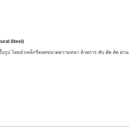
tural Steel)
ขึ้นรูป โดยนำเหล็กรีดลดขนาดความหนา ด้วยการ พับ ตัด ดัด ผ่านก