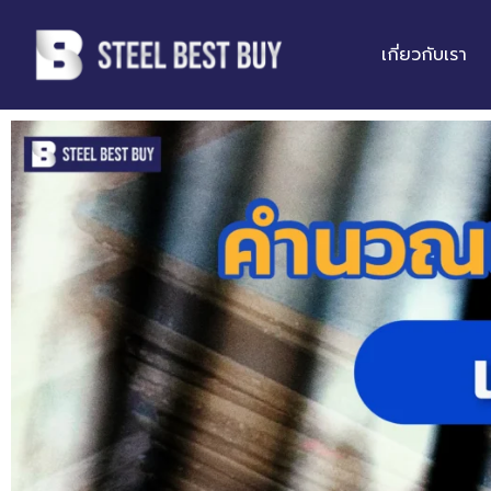
เกี่ยวกับเรา