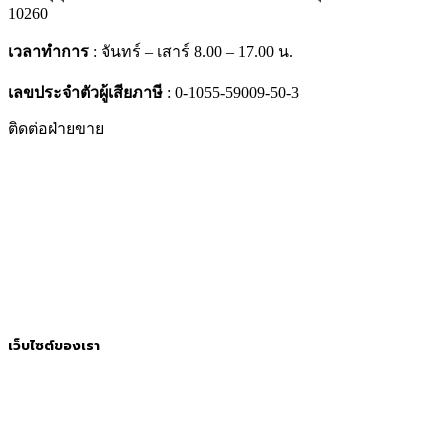
10260
เวลาทำการ
: จันทร์ – เสาร์ 8.00 – 17.00 น.
เลขประจำตัวผู้เสียภาษี
: 0-1055-59009-50-3
ติดต่อฝ่ายขาย
061-4167892
065-5108130
065-9381326
ติดต่อฝ่ายทรัพยากรบุคคล
065-5174369
เว็บไซต์ของเรา
หน้าเเรก
เกี่ยวกับเรา
การสั่งซื้อและชำระเงิน