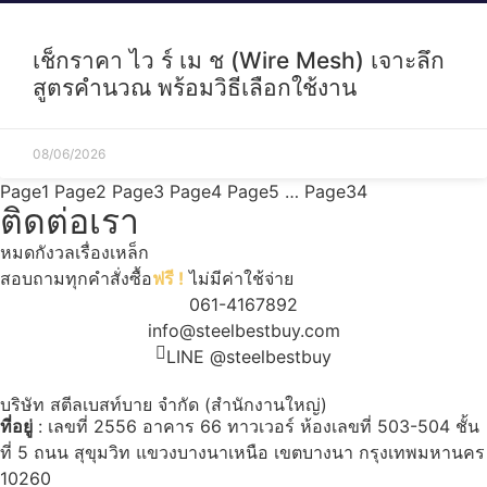
เช็กราคา ไว ร์ เม ช (Wire Mesh) เจาะลึก
สูตรคำนวณ พร้อมวิธีเลือกใช้งาน
08/06/2026
Page
1
Page
2
Page
3
Page
4
Page
5
…
Page
34
ติดต่อเรา
หมดกังวลเรื่องเหล็ก
สอบถามทุกคำสั่งซื้อ
ฟรี !
ไม่มีค่าใช้จ่าย
061-4167892
info@steelbestbuy.com
LINE @steelbestbuy
บริษัท สตีลเบสท์บาย จำกัด (สำนักงานใหญ่)
ที่อยู่
: เลขที่ 2556 อาคาร 66 ทาวเวอร์ ห้องเลขที่ 503-504 ชั้น
ที่ 5 ถนน สุขุมวิท แขวงบางนาเหนือ เขตบางนา กรุงเทพมหานคร
10260