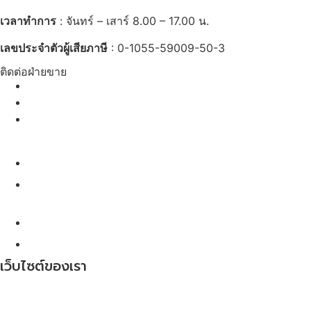
เวลาทำการ
: จันทร์ – เสาร์ 8.00 – 17.00 น.
เลขประจำตัวผู้เสียภาษี
: 0-1055-59009-50-3
ติดต่อฝ่ายขาย
061-4167892
065-5108130
065-9381326
ติดต่อฝ่ายทรัพยากรบุคคล
065-5174369
เว็บไซต์ของเรา
หน้าเเรก
เกี่ยวกับเรา