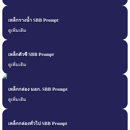
เหล็กรางน้ำ SBB Prompt
ดูเพิ่มเติม
เหล็กตัวซี SBB Prompt
ดูเพิ่มเติม
เหล็กกล่อง มอก. SBB Prompt
ดูเพิ่มเติม
เหล็กกล่องทั่วไป SBB Prompt