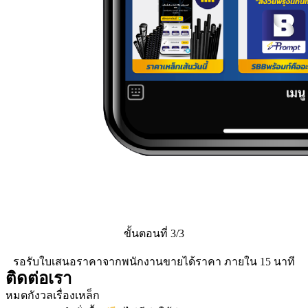
ขั้นตอนที่ 3/3
รอรับใบเสนอราคาจากพนักงานขายได้ราคา ภายใน 15 นาที
ติดต่อเรา
หมดกังวลเรื่องเหล็ก