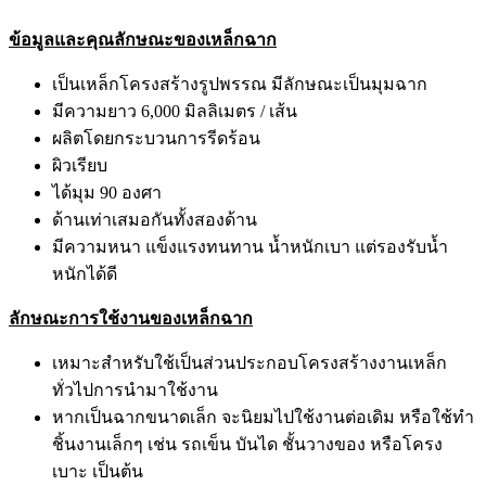
ข้อมูลและคุณลักษณะของเหล็กฉาก
เป็นเหล็กโครงสร้างรูปพรรณ มีลักษณะเป็นมุมฉาก
มีความยาว 6,000 มิลลิเมตร / เส้น
ผลิตโดยกระบวนการรีดร้อน
ผิวเรียบ
ได้มุม 90 องศา
ด้านเท่าเสมอกันทั้งสองด้าน
มีความหนา แข็งแรงทนทาน น้ำหนักเบา แต่รองรับน้ำ
หนักได้ดี
ลักษณะการใช้งานของเหล็กฉาก
เหมาะสำหรับใช้เป็นส่วนประกอบโครงสร้างงานเหล็ก
ทั่วไปการนำมาใช้งาน
หากเป็นฉากขนาดเล็ก จะนิยมไปใช้งานต่อเดิม หรือใช้ทำ
ชิ้นงานเล็กๆ เช่น รถเข็น บันได ชั้นวางของ หรือโครง
เบาะ เป็นต้น