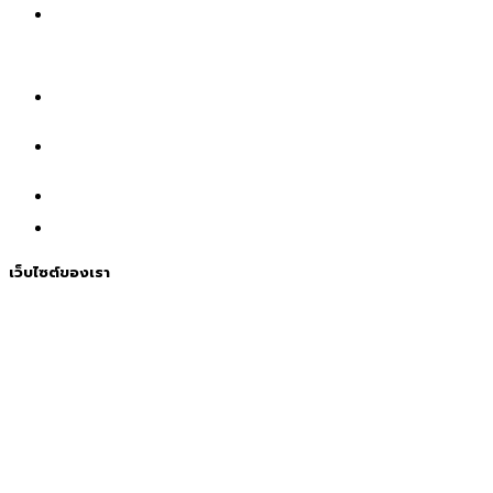
065-9381326
ติดต่อฝ่ายทรัพยากรบุคคล
065-5174369
เว็บไซต์ของเรา
หน้าเเรก
เกี่ยวกับเรา
การสั่งซื้อและชำระเงิน
สินค้าทั้งหมด
SBB Prompt
บทความ
ติดต่อเรา