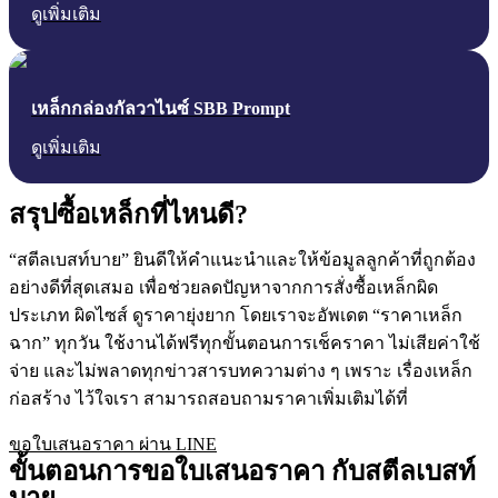
ดูเพิ่มเติม
เหล็กกล่องกัลวาไนซ์ SBB Prompt
ดูเพิ่มเติม
สรุปซื้อเหล็กที่ไหนดี?
“สตีลเบสท์บาย” ยินดีให้คำแนะนำและให้ข้อมูลลูกค้าที่ถูกต้อง
อย่างดีที่สุดเสมอ เพื่อช่วยลดปัญหาจากการสั่งซื้อเหล็กผิด
ประเภท ผิดไซส์ ดูราคายุ่งยาก โดยเราจะอัพเดต “ราคาเหล็ก
ฉาก” ทุกวัน ใช้งานได้ฟรีทุกขั้นตอนการเช็คราคา ไม่เสียค่าใช้
จ่าย และไม่พลาดทุกข่าวสารบทความต่าง ๆ เพราะ เรื่องเหล็ก
ก่อสร้าง ไว้ใจเรา สามารถสอบถามราคาเพิ่มเติมได้ที่
ขอใบเสนอราคา ผ่าน LINE
ขั้นตอนการขอใบเสนอราคา กับสตีลเบสท์