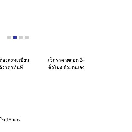
่ต้องลงทะเบียน
เช็กราคาตลอด 24
ได้ราคาทันที
ชั่วโมง ด้วยตนเอง
ใน 15 นาที