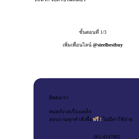
ขั้นตอนที่ 1/3
เพิ่มเพื่อนไลน์
@steelbestbuy
ติดต่อเรา
หมดกังวลเรื่องเหล็ก
สอบถามทุกคำสั่งซื้อ
ฟรี !
ไม่มีค่าใช้จ่าย
061-4167892