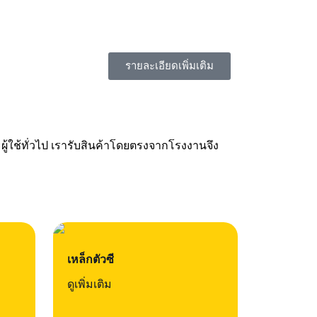
รายละเอียดเพิ่มเติม
ู้ใช้ทั่วไป เรารับสินค้าโดยตรงจากโรงงานจึง
เหล็กตัวซี
ดูเพิ่มเติม