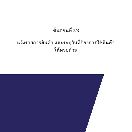
ขั้นตอนที่ 2/3
แจ้งรายการสินค้า และระบุวันที่ต้องการใช้สินค้า
ให้ครบถ้วน