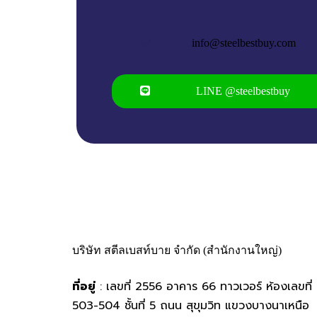
info@steelbestbuy.com
LINE @steelbestbuy
บริษัท สตีลเบสท์บาย จำกัด (สำนักงานใหญ่)
ที่อยู่
: เลขที่ 2556 อาคาร 66 ทาวเวอร์ ห้องเลขที่
503-504 ชั้นที่ 5 ถนน สุขุมวิท แขวงบางนาเหนือ