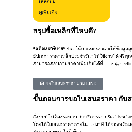
เหล็กบีม
ดูเพิ่มเติม
สรุปซื้อเหล็กที่ไหนดี?
“สตีลเบสท์บาย”
ยินดีให้คำแนะนำและให้ข้อมูลลูกค
อัปเดต “ราคาเหล็กประจำวัน” ให้ใช้งานได้ฟรีทุก
สามารถสอบถามราคาเพิ่มเติมได้ที่ Line: @steelbe
ขอใบเสนอราคา ผ่าน LINE
ขั้นตอนการขอใบเสนอราคา กับส
สั่งง่าย! ไม่ต้องรอนาน กับบริการจาก Steel best b
โดยได้ใบเสนอราคาภายใน 15 นาที ได้ของพร้อ
สะดวก จบครบในที่เดียว