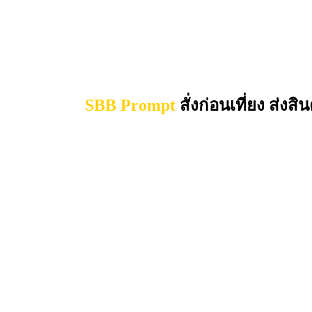
SBB Prompt
สั่งก่อนเที่ยง ส่งสิ