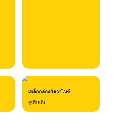
เหล็กกล่องกัลวาไนซ์
ดูเพิ่มเติม