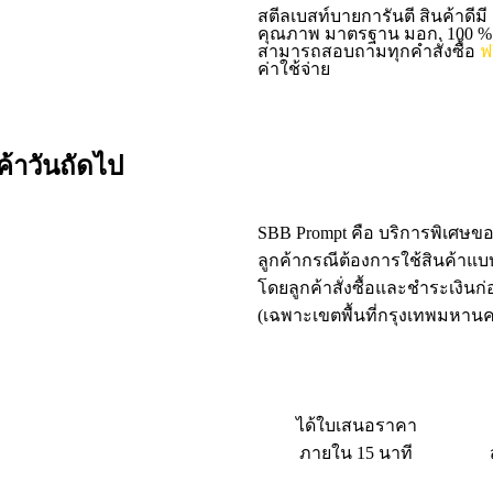
สตีลเบสท์บายการันตี สินค้าดีมี
คุณภาพ มาตรฐาน มอก. 100 %
สามารถสอบถามทุกคำสั่งซื้อ
ฟ
ค่าใช้จ่าย
นค้าวันถัดไป
SBB Prompt คือ บริการพิเศษข
ลูกค้ากรณีต้องการใช้สินค้าแบบ
โดยลูกค้าสั่งซื้อและชำระเงินก่
(เฉพาะเขตพื้นที่กรุงเทพมหา
ได้ใบเสนอราคา
ภายใน 15 นาที