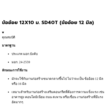
ข้ออ้อย 12X10 ม. SD40T (ข้ออ้อย 12 มิล)
คุณสมบัติ
มาตรฐาน
ประเภท มอก.บังคับ
มอก. 24-2559
ลักษณะการใช้งาน
มักจะใช้กับงานก่อสร้างขนาดกลางขึ้นไป ไม่ว่าจะเป็น ข้ออ้อย 12 มิล
หรือ 16 มิล
เหมาะสำหรับงานก่อสร้างเสริมคอนกรีตที่ต้องการความแข็งแรง เช่น
อาคารสูง คอนโดมิเนียม ถนน สะพาน หรือเขื่อน งานก่อสร้างที่มีแรง
อัดมากๆ