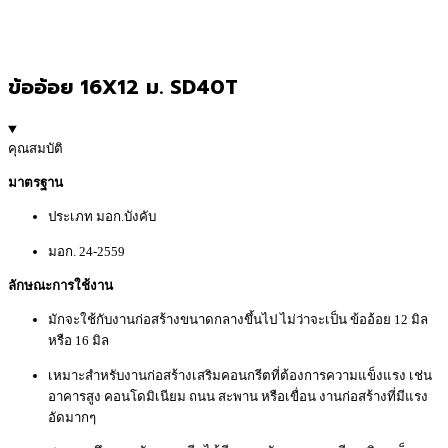
ข้ออ้อย 16X12 ม. SD40T
คุณสมบัติ
มาตรฐาน
ประเภท มอก.บังคับ
มอก. 24-2559
ลักษณะการใช้งาน
มักจะใช้กับงานก่อสร้างขนาดกลางขึ้นไป ไม่ว่าจะเป็น ข้ออ้อย 12 มิล
หรือ 16 มิล
เหมาะสำหรับงานก่อสร้างเสริมคอนกรีตที่ต้องการความแข็งแรง เช่น
อาคารสูง คอนโดมิเนียม ถนน สะพาน หรือเขื่อน งานก่อสร้างที่มีแรง
อัดมากๆ