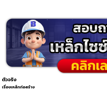
เช็คราคาวันนี้
ขอใบเสนอราคา
ตัวจริง
เรื่องเหล็กก่อสร้าง