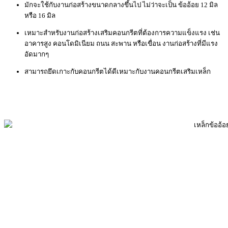
มักจะใช้กับงานก่อสร้างขนาดกลางขึ้นไป ไม่ว่าจะเป็น ข้ออ้อย 12 มิล
หรือ 16 มิล
เหมาะสำหรับงานก่อสร้างเสริมคอนกรีตที่ต้องการความแข็งแรง เช่น
อาคารสูง คอนโดมิเนียม ถนน สะพาน หรือเขื่อน งานก่อสร้างที่มีแรง
อัดมากๆ
สามารถยึดเกาะกับคอนกรีตได้ดีเหมาะกับงานคอนกรีตเสริมเหล็ก
เช็คราคาวันนี้
ขอใบเสนอราคา