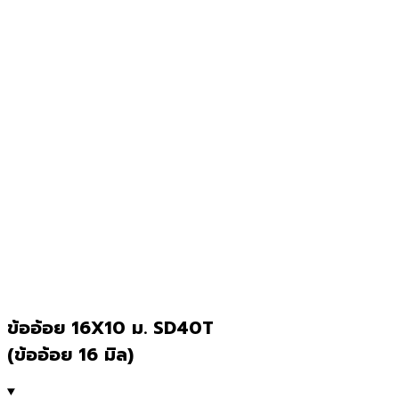
ข้ออ้อย 16X10 ม. SD40T
(ข้ออ้อย 16 มิล)