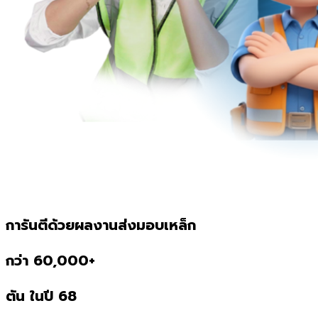
การันตีด้วยผลงานส่งมอบเหล็ก
กว่า
60,000+
ตัน ในปี 68