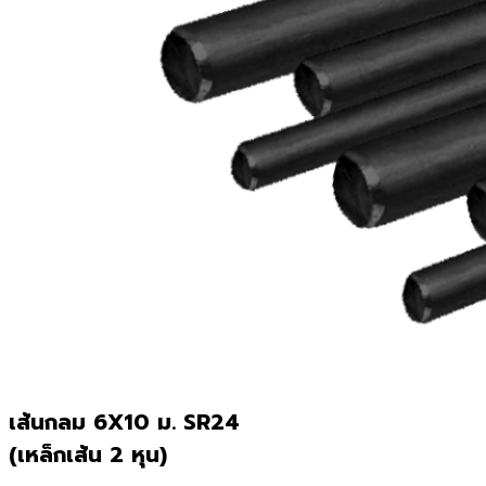
เส้นกลม 6X10 ม. SR24
(เหล็กเส้น 2 หุน)