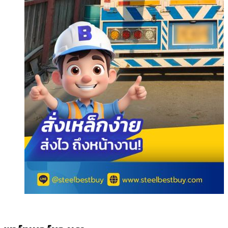
ขอใบเสนอราคาด่วน