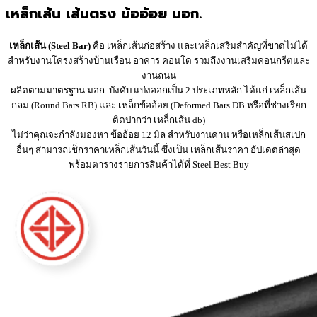
เหล็กเส้น เส้นตรง ข้ออ้อย มอก.
เหล็กเส้น (Steel Bar)
คือ เหล็กเส้นก่อสร้าง และเหล็กเสริมสำคัญที่ขาดไม่ได้
สำหรับงานโครงสร้างบ้านเรือน อาคาร คอนโด รวมถึงงานเสริมคอนกรีตและ
งานถนน
ผลิตตามมาตรฐาน มอก. บังคับ แบ่งออกเป็น 2 ประเภทหลัก ได้แก่ เหล็กเส้น
กลม (Round Bars RB) และ เหล็กข้ออ้อย (Deformed Bars DB หรือที่ช่างเรียก
ติดปากว่า เหล็กเส้น db)
ไม่ว่าคุณจะกำลังมองหา ข้ออ้อย 12 มิล สำหรับงานคาน หรือเหล็กเส้นสเปก
อื่นๆ สามารถเช็กราคาเหล็กเส้นวันนี้ ซึ่งเป็น เหล็กเส้นราคา อัปเดตล่าสุด
พร้อมตารางรายการสินค้าได้ที่ Steel Best Buy