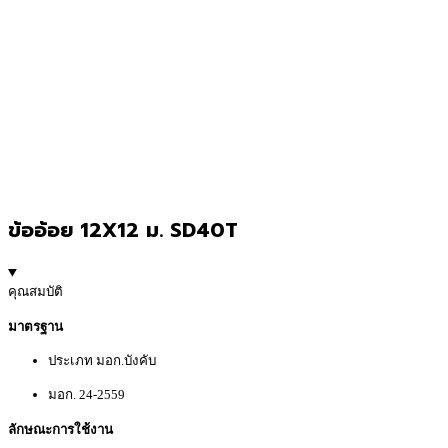
ข้ออ้อย 12X12 ม. SD40T
คุณสมบัติ
มาตรฐาน
ประเภท มอก.บังคับ
มอก. 24-2559
ลักษณะการใช้งาน