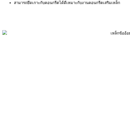
สามารถยึดเกาะกับคอนกรีตได้ดีเหมาะกับงานคอนกรีตเสริมเหล็ก
เช็คราคาวันนี้
ขอใบเสนอราคา