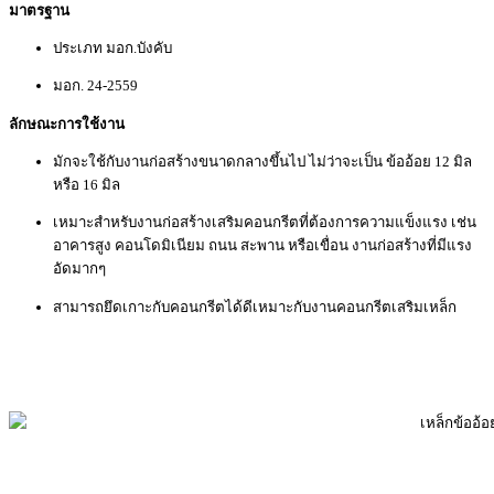
มาตรฐาน
ประเภท มอก.บังคับ
มอก. 24-2559
ลักษณะการใช้งาน
มักจะใช้กับงานก่อสร้างขนาดกลางขึ้นไป ไม่ว่าจะเป็น ข้ออ้อย 12 มิล
หรือ 16 มิล
เหมาะสำหรับงานก่อสร้างเสริมคอนกรีตที่ต้องการความแข็งแรง เช่น
อาคารสูง คอนโดมิเนียม ถนน สะพาน หรือเขื่อน งานก่อสร้างที่มีแรง
อัดมากๆ
สามารถยึดเกาะกับคอนกรีตได้ดีเหมาะกับงานคอนกรีตเสริมเหล็ก
เช็คราคาวันนี้
ขอใบเสนอราคา