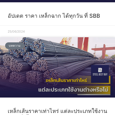
อัปเดต ราคา เหล็กฉาก ได้ทุกวัน ที่ SBB
25/06/2024
บทความ
เหล็กเส้นราคาเท่าไหร่ แต่ละประเภทใช้งาน