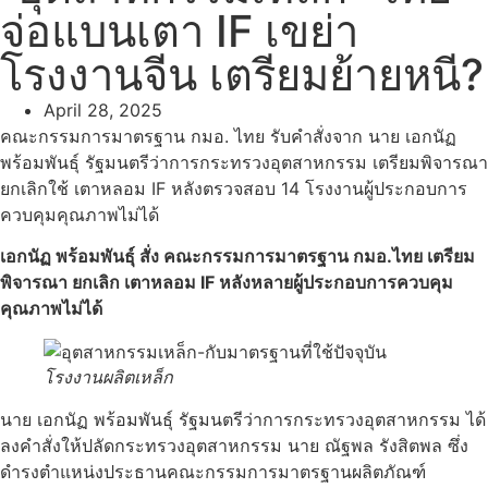
จ่อแบนเตา IF เขย่า
โรงงานจีน เตรียมย้ายหนี?
April 28, 2025
คณะกรรมการมาตรฐาน กมอ. ไทย รับคำสั่งจาก นาย เอกนัฏ
พร้อมพันธุ์ รัฐมนตรีว่าการกระทรวงอุตสาหกรรม เตรียมพิจารณา
ยกเลิกใช้ เตาหลอม IF หลังตรวจสอบ 14 โรงงานผู้ประกอบการ
ควบคุมคุณภาพไม่ได้
เอกนัฏ พร้อมพันธุ์ สั่ง คณะกรรมการมาตรฐาน กมอ.ไทย เตรียม
พิจารณา ยกเลิก เตาหลอม IF หลังหลายผู้ประกอบการควบคุม
คุณภาพไม่ได้
โรงงานผลิตเหล็ก
นาย เอกนัฏ พร้อมพันธุ์ รัฐมนตรีว่าการกระทรวงอุตสาหกรรม ได้
ลงคำสั่งให้ปลัดกระทรวงอุตสาหกรรม นาย ณัฐพล รังสิตพล ซึ่ง
ดำรงตำแหน่งประธานคณะกรรมการมาตรฐานผลิตภัณฑ์