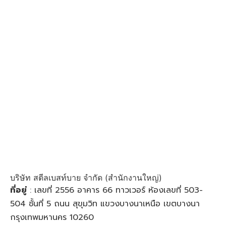
บริษัท สตีลเบสท์บาย จำกัด (สำนักงานใหญ่)
ที่อยู่
: เลขที่ 2556 อาคาร 66 ทาวเวอร์ ห้องเลขที่ 503-
504 ชั้นที่ 5 ถนน สุขุมวิท แขวงบางนาเหนือ เขตบางนา
กรุงเทพมหานคร 10260