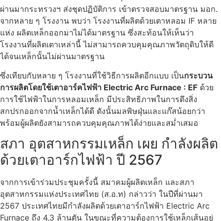
ผ่านมากระทรวงฯ ส่งชุดปฏิบัติการ เข้าตรวจสอบมาตรฐาน มอก.
จากหลาย ๆ โรงงาน พบว่า โรงงานที่ผลิตด้วยเตาหลอม IF หลาย
แห่ง ผลิตเหล็กออกมาไม่ได้มาตรฐาน ซึ่งสะท้อนให้เห็นว่า
โรงงานที่ผลิตเตาเหล่านี้ ไม่สามารถควบคุมคุณภาพวัตถุดิบให้ดี
ได้จนเหล็กนั้นไม่ผ่านมาตรฐาน
ซึ่งเทียบกับหลาย ๆ โรงงานที่ใช้วิธีการผลิตอีกแบบ เป็น
กระบวน
การผลิตโดยใช้เตาอาร์คไฟฟ้า Electric Arc Furnace : EF
ด้วย
การใช้ไฟฟ้าในการหลอมเหล็ก มีประสิทธิภาพในการดึงสิ่ง
สกปรกออกจากน้ำเหล็กได้ดี ดังนั้นมลพิษฝุ่นและแก๊สน้อยกว่า
พร้อมผู้ผลิตยังสามารถควบคุมคุณภาพได้ง่ายและสม่ำเสมอ
สภา อุตสาหกรรมเหล็ก เผย กำลังผลิต
ด้วยเตาอาร์กไฟฟ้า ปี 2567
จากการเข้าร่วมประชุมครั้งนี้ สมาคมผู้ผลิตเหล็ก และสภา
อุตสาหกรรมแห่งประเทศไทย (ส.อ.ท) กล่าวว่า ในปีที่ผ่านมา
2567 ประเทศไทยมีกำลังผลิตด้วยเตาอาร์กไฟฟ้า Electric Arc
Furnace ถึง 4.3 ล้านตัน ในขณะที่ความต้องการใช้เหล็กเส้นอยู่