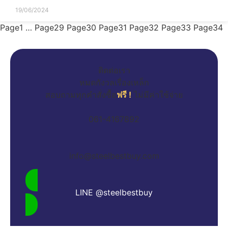
19/06/2024
Page
1
…
Page
29
Page
30
Page
31
Page
32
Page
33
Page
34
ติดต่อเรา
หมดกังวลเรื่องเหล็ก
สอบถามทุกคำสั่งซื้อ
ฟรี !
ไม่มีค่าใช้จ่าย
061-4167892
info@steelbestbuy.com
LINE @steelbestbuy