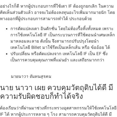
อย่างไรก็ดี หากผู้ประกอบการที่ใช้เตา IF ต้องถูกยกเลิก ในความ
คิดเห็นส่วนตัวแล้ว อาจจะไม่ต้องลงทุนอะไรเพิ่มมากมายนัก โดย
ทางออกที่ผู้ประกอบการสามารถทำได้ ประกอบด้วย
การดัดแปลงเตา อินดักชั่น โดยไม่ต้องรื้อทิ้งทั้งหมด เพราะ
การใช้เทคโนโลยี IF เป็นกระบวนการที่ใช้ตอนนำเศษเหล็ก
มาหลอมละลาย ดังนั้น จึงสามารถปรับปรุงโดยนำ
เทคโนโลยี Billet มาใช้รีดเป็นเหล็กเส้น หรือ ข้ออ้อย ได้
ปรับเปลี่ยน หรือดัดแปลงจาก เทคโนโลยี IF เป็น EF ซึ่ง
เป็นการควบคุมคุณภาพที่แม่นยำ และเสถียรมากกว่า
นายนาวา จันทนสุรคน
นาย นาวา เผย ควบคุมวัตถุดิบได้ดี มี
ความรับผิดชอบก็ทำได้จริง
ต้องเรียนว่าที่ผ่านมาช่วงที่กระทรวงอุตสาหกรรมให้ใช้เทคโนโลยี
IF ได้ หากผู้ประการหลาย ๆ โรง สามารถควบคุมวัตถุดิบได้ดี มี