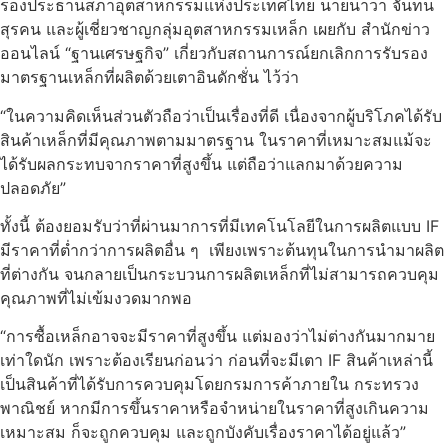
รองประธานสภาอุตสาหกรรมแห่งประเทศไทย นายนาวา จันทน
สุรคน และผู้เชี่ยวชาญกลุ่มอุตสาหกรรมเหล็ก เผยกับ สำนักข่าว
ออนไลน์ “ฐานเศรษฐกิจ” เกี่ยวกับสถานการณ์ยกเลิกการรับรอง
มาตรฐานเหล็กที่ผลิตด้วยเตาอินดักชั่น ไว้ว่า
“ในความคิดเห็นส่วนตัวถือว่าเป็นเรื่องที่ดี เนื่องจากผู้บริโภคได้รับ
สินค้าเหล็กที่มีคุณภาพตามมาตรฐาน ในราคาที่เหมาะสมแม้จะ
ได้รับผลกระทบจากราคาที่สูงขึ้น แต่ถือว่าแลกมาด้วยความ
ปลอดภัย”
ทั้งนี้ ต้องยอมรับว่าที่ผ่านมาการที่มีเทคโนโลยีในการผลิตแบบ IF
มีราคาที่ต่ำกว่าการผลิตอื่น ๆ เพียงเพราะต้นทุนในการนำมาผลิต
ที่ต่างกัน จนกลายเป็นกระบวนการผลิตเหล็กที่ไม่สามารถควบคุม
คุณภาพที่ไม่เข้มงวดมากพอ
“การซื้อเหล็กอาจจะมีราคาที่สูงขึ้น แต่มองว่าไม่ต่างกันมากมาย
เท่าใดนัก เพราะต้องเรียนก่อนว่า ก่อนที่จะมีเตา IF สินค้าเหล่านี้
เป็นสินค้าที่ได้รับการควบคุมโดยกรมการค้าภายใน กระทรวง
พาณิชย์ หากมีการขึ้นราคาหรือจำหน่ายในราคาที่สูงเกินความ
เหมาะสม ก็จะถูกควบคุม และถูกบังคับเรื่องราคาได้อยู่แล้ว”