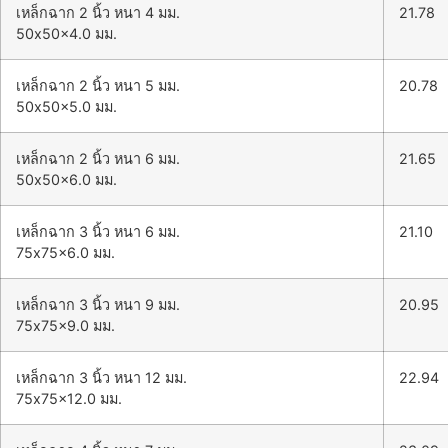
เหล็กฉาก 2 นิ้ว หนา 4 มม.
21.78
50x50x4.0 มม.
เหล็กฉาก 2 นิ้ว หนา 5 มม.
20.78
50x50x5.0 มม.
เหล็กฉาก 2 นิ้ว หนา 6 มม.
21.65
50x50x6.0 มม.
เหล็กฉาก 3 นิ้ว หนา 6 มม.
21.10
75x75x6.0 มม.
เหล็กฉาก 3 นิ้ว หนา 9 มม.
20.95
75x75x9.0 มม.
เหล็กฉาก 3 นิ้ว หนา 12 มม.
22.94
75x75x12.0 มม.