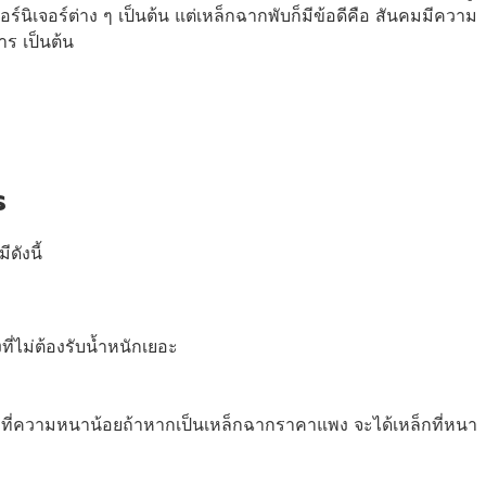
ร์นิเจอร์ต่าง ๆ เป็นต้น แต่เหล็กฉากพับก็มีข้อดีคือ สันคมมีความ
ร เป็นต้น
ร
ดังนี้
ไม่ต้องรับน้ำหนักเยอะ
ล็กที่ความหนาน้อยถ้าหากเป็นเหล็กฉากราคาแพง จะได้เหล็กที่หนา