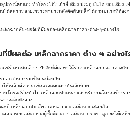
อุปกรณ์ตกแต่ง ทำโครงโต๊ะ เก้าอี้ เตียง ประตู บันได ขอบเตียง เฟอ
งานได้หลากหลายเพราะสามารถสั่งตัดพับเหล็กได้ตามขนาดที่ต้องกา
ยที่มีผลต่อ เหล็กฉากราคา ต่าง ๆ อย่างไ
ร์ เทคนิคเล็ก ๆ ปัจจัยที่มีผลทำให้ราคาเหล็กฉาก แตกต่างกัน มี
รมอุตสาหกรรมที่ไม่เหมือนกัน
ให้เหล็กมีความแข็งแรงแตกต่างกันเล็กน้อย
นโครงสร้างทั่วไป เหล็กฉากพับเหมาะสำหรับงานโครงสร้างรองที่
ากเหล็กทั้งสอง
ณะที่ เหล็กฉากพับ มีความหนาปลายเหล็กฉากเสมอกัน
บความหนาของเหล็ก หากผู้ซื้อต้องการ เหล็กฉากราคา ถูก จะได้เห