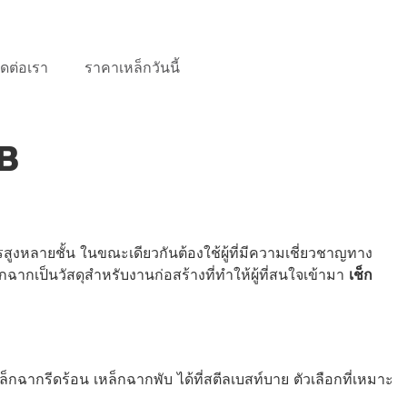
ิดต่อเรา
ราคาเหล็กวันนี้
BB
งหลายชั้น ในขณะเดียวกันต้องใช้ผู้ที่มีความเชี่ยวชาญทาง
เป็นวัสดุสำหรับงานก่อสร้างที่ทำให้ผู้ที่สนใจเข้ามา
เช็ก
ล็กฉากรีดร้อน เหล็กฉากพับ ได้ที่สตีลเบสท์บาย ตัวเลือกที่เหมาะ