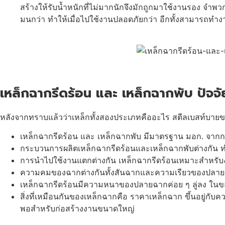
สร้างให้รับน้ำหนักที่ไม่มากนักจึงมักถูกมาใช้งานรอง จำพวก
มนกว่า ทำให้เมื่อไปใช้งานปลอดภัยกว่า อีกทั้งสามารถทำ
เหล็กฉากรีดร้อน และ เหล็กฉากพับ ปัจจั
หลังจากทราบแล้วว่าเหล็กทั้งสองประเภทคืออะไร สตีลเบสท์บายขอแช
เหล็กฉากรีดร้อน และ เหล็กฉากพับ มีมาตรฐาน มอก. จากก
กระบวนการผลิตเหล็กฉากรีดร้อนและเหล็กฉากพับต่างกัน ทำ
การนำไปใช้งานแตกต่างกัน เหล็กฉากรีดร้อนเหมาะสำหรับงา
ความคมของฉากต่างกันทั้งสันฉากและความเรียวของปลายฉ
เหล็กฉากรีดร้อนมีความหนาของปลายฉากค่อย ๆ ลู่ลง ในข
สิ่งที่เหมือนกันของเหล็กฉากคือ ราคาเหล็กฉาก ขึ้นอยู่กั
พอสำหรับก่อสร้างงานขนาดใหญ่