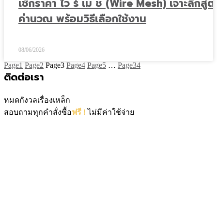
เช็กราคา ไว ร์ เม ช (Wire Mesh) เจาะลึกสูต
คำนวณ พร้อมวิธีเลือกใช้งาน
08/06/2026
Page
1
Page
2
Page
3
Page
4
Page
5
…
Page
34
ติดต่อเรา
หมดกังวลเรื่องเหล็ก
สอบถามทุกคำสั่งซื้อ
ฟรี !
ไม่มีค่าใช้จ่าย
061-4167892
INFO@STEELBESTBUY.COM