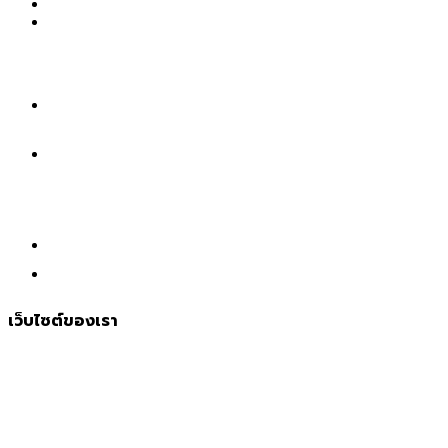
065-5108130
065-9381326
ติดต่อฝ่ายทรัพยากรบุคคล
065-5174369
เว็บไซต์ของเรา
หน้าเเรก
เกี่ยวกับเรา
การสั่งซื้อและชำระเงิน
สินค้าทั้งหมด