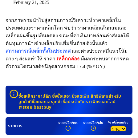
February 21, 2025
จากภาพรวมนำไปสู่สถานการณ์วิเคราะห์ราคาเหล็กใน
ประเทศและราคาเหล็กโลก พบว่า ราคาเหล็กเส้นกลมและ
เหล็กแผ่นขึ้นรูปเย็นลดลง ขณะที่ค่าเงินบาทอ่อนค่าส่งผลให้
ต้นทุนการนำเข้าเหล็กปรับเพิ่มขึ้นด้วย ดังนั้นแล้ว
สถานการณ์เหล็กทั้งในประเทศ
และต่างประเทศมีแนวโน้ม
ต่าง ๆ ส่งผลทำให้ ราคา
เหล็กกล่อง
มีผลกระทบจากการหด
ตัวตามไตรมาสดัชนีอุตสาหกรรม 17.4 (%YOY)
ซื้อเหล็กราคาปลีก ยิ่งซื้อเยอะ ยิ่งลดเพิ่ม สิทธิพิเศษสำหรับ
ลูกค้าที่ซื้อเยอะและลูกค้าซื้อประจำกับเรา เพียงแอดไลน์
@steelbestbuy
ราคาปลีก/กก.
ราคาปลีก/เส้น
% เปลี่ยนแปลง
รายการ