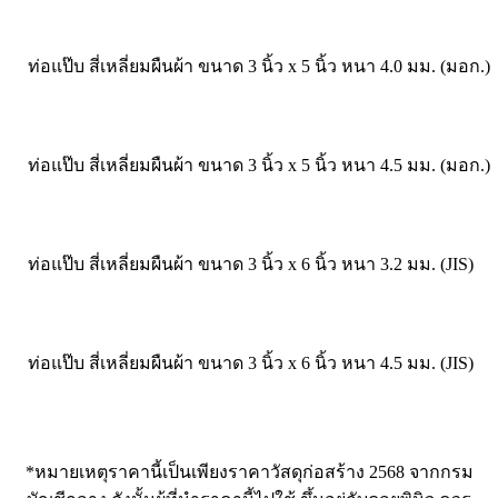
ท่อแป๊บ สี่เหลี่ยมผืนผ้า ขนาด 3 นิ้ว x 5 นิ้ว หนา 4.0 มม. (มอก.)
ท่อแป๊บ สี่เหลี่ยมผืนผ้า ขนาด 3 นิ้ว x 5 นิ้ว หนา 4.5 มม. (มอก.)
ท่อแป๊บ สี่เหลี่ยมผืนผ้า ขนาด 3 นิ้ว x 6 นิ้ว หนา 3.2 มม. (JIS)
ท่อแป๊บ สี่เหลี่ยมผืนผ้า ขนาด 3 นิ้ว x 6 นิ้ว หนา 4.5 มม. (JIS)
*หมายเหตุราคานี้เป็นเพียงราคาวัสดุก่อสร้าง 2568 จากกรม