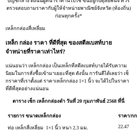
บัญชีกลาง ดังนั้นผู้ที่นำราคานี้ไปใช้ ขึ้นอยู่กับดุลยพินิจ ควร
ตรวจสอบถามราคากับผู้ให้จำหน่ายพาณิชย์จังหวัด (ท้องถิ่น)
ก่อนทุกครั้ง*
เหล็กกล่องสี่เหลี่ยม
เหล็ก กล่อง ราคา ที่ดีที่สุด ของสตีลเบสท์บาย
จำหน่ายที่ราคาเท่าไหร่?
แน่นอนว่า เหล็กกล่อง เป็นเหล็กที่สตีลเบสท์บายได้รับความ
นิยมในการสั่งซื้อเข้ามาเยอะที่สุด ดังนั้น การันตีได้เลยว่า เช็
กราคาที่เราตั้งแต่ ราคาเหล็กกล่อง 1×1 นิ้ว จะได้ไปในราคา
ที่ดีที่สุดอย่างแน่นอน
ตาราง เช็ก เหล็กกล่องดำ วันที่ 20 กุมภาพันธ์ 2568 ที่นี่
รายการ ขนาดเหล็กกล่อง
ราคา/กก
22.47
ท่อ เหล็กสี่เหลี่ยม 1×1 นิ้ว หนา 2.3 มม.