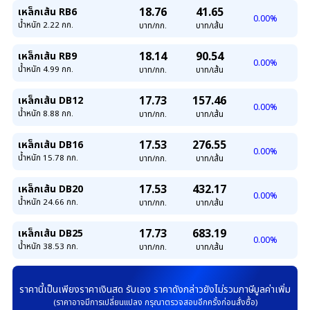
18.76
41.65
เหล็กเส้น RB6
0.00%
น้ำหนัก 2.22 กก.
บาท/กก.
บาท/เส้น
18.14
90.54
เหล็กเส้น RB9
0.00%
น้ำหนัก 4.99 กก.
บาท/กก.
บาท/เส้น
17.73
157.46
เหล็กเส้น DB12
0.00%
น้ำหนัก 8.88 กก.
บาท/กก.
บาท/เส้น
17.53
276.55
เหล็กเส้น DB16
0.00%
น้ำหนัก 15.78 กก.
บาท/กก.
บาท/เส้น
17.53
432.17
เหล็กเส้น DB20
0.00%
น้ำหนัก 24.66 กก.
บาท/กก.
บาท/เส้น
17.73
683.19
เหล็กเส้น DB25
0.00%
น้ำหนัก 38.53 กก.
บาท/กก.
บาท/เส้น
ราคานี้เป็นเพียงราคาเงินสด รับเอง ราคาดังกล่าวยังไม่รวมภาษีมูลค่าเพิ่ม
(ราคาอาจมีการเปลี่ยนแปลง กรุณาตรวจสอบอีกครั้งก่อนสั่งซื้อ)