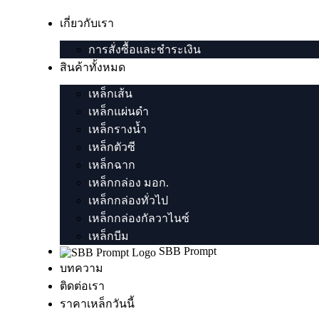
เกี่ยวกับเรา
การสั่งซื้อและชำระเงิน
สินค้าทั้งหมด
เหล็กเส้น
เหล็กแผ่นดำ
เหล็กรางน้ำ
เหล็กตัวซี
เหล็กฉาก
เหล็กกล่อง มอก.
เหล็กกล่องทั่วไป
เหล็กกล่องกัลวาไนซ์
เหล็กบีม
SBB Prompt
บทความ
ติดต่อเรา
ราคาเหล็กวันนี้