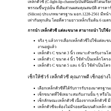
เหล็กตัวซี (C-light-lip-channel)เป็นที่นิยมที่โดน
พรรณขึ้นรูปเย็น ที่เติมส่วนผสมคุณสมบัติ สารค
(Silicon) ประเภทมาตรฐาน มอก.1228-2561 มีหน้าต
เท่ากันทุกเส้น โดยที่ความยาวเหล็กเริ่มต้น 6 เมตร
การนำ เหล็กตัวซี แต่ละขนาด สามารถนำ ไปใช้ง
จริง ๆ แล้วการเลือกเหล็กตัวซีไปใช้แต่ล
งานอยู่แล้ว
เหล็กตัว C ขนาด 3 นิ้ว เหมาะสำหรับงานโครง
เหล็กตัว C ขนาด 4 นิ้ว ใช้ทำเป็นเหล็กโครง
เหล็กตัว C ขนาด 5 และ 6 นิ้ว ใช้ทำเป็นโค
เช็กให้ชัวร์ เหล็กตัวซี คุณภาพดี เช็กอย่าง
เลือกเหล็กตัวซีที่ได้รับการรับรองมาตรฐา
เช็กขนาดที่ใช้เหมาะสมกับงานนั้น ๆ หรือไม
เช็กลักษณะเหล็กตัวซี เนื่องจากเหล็กตัวซี
เหล็กตัวซีจะต้องไม่มีรอยสนิมบนตัวเหล็ก 