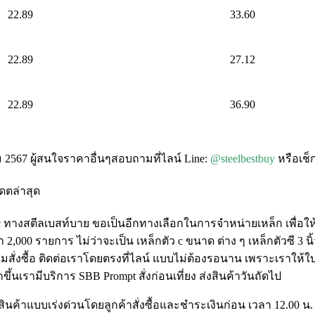
22.89
33.60
22.89
27.12
22.89
36.90
ม 2567 ผู้สนใจราคาอื่นๆสอบถามที่ไลน์ Line:
@steelbestbuy
หรือเช็
เดตล่าสุด
c ทางสตีลเบสท์บาย ขอเป็นอีกทางเลือกในการจำหน่ายเหล็ก เพื่อให้ผู
,000 รายการ ไม่ว่าจะเป็น เหล็กตัว c ขนาด ต่าง ๆ
เหล็กตัวซี 3 น
สั่งซื้อ ติดต่อเราโดยตรงที่ไลน์ แบบไม่ต้องรอนาน เพราะเราให้ใ
ขึ้นเรามีบริการ SBB Prompt สั่งก่อนเที่ยง ส่งสินค้าวันถัดไป
ค้าแบบเร่งด่วนโดยลูกค้าสั่งซื้อและชำระเงินก่อน เวลา 12.00 น. เ