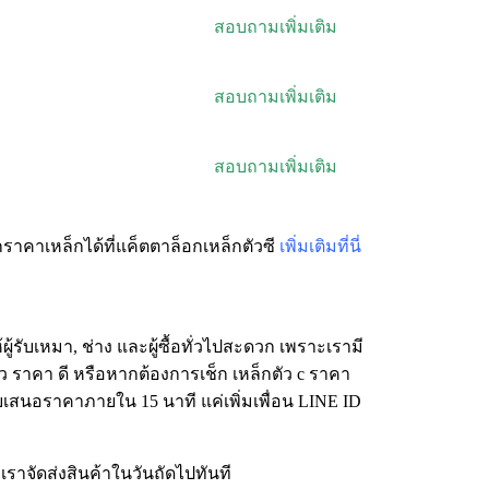
สอบถามเพิ่มเติม
สอบถามเพิ่มเติม
สอบถามเพิ่มเติม
กราคาเหล็กได้ที่แค็ตตาล็อกเหล็กตัวซี
เพิ่มเติมที่นี่
้รับเหมา, ช่าง และผู้ซื้อทั่วไปสะดวก เพราะเรามี
ิ้ว ราคา ดี
หรือหากต้องการเช็ก เหล็กตัว c ราคา
บเสนอราคาภายใน 15 นาที แค่เพิ่มเพื่อน LINE ID
ราจัดส่งสินค้าในวันถัดไปทันที