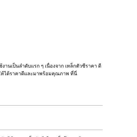
ช้งานเป็นลำดับแรก ๆ เนื่องจาก เหล็กตัวซีราคา ดี
ห้ได้ราคาดีและมาพร้อมคุณภาพ ที่นี่