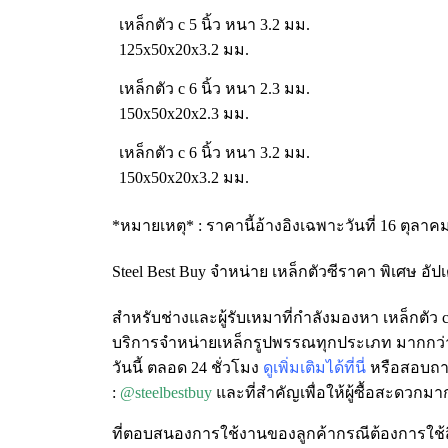
เหล็กตัว c 5 นิ้ว หนา 3.2 มม.
125x50x20x3.2 มม.
เหล็กตัว c 6 นิ้ว หนา 2.3 มม.
150x50x20x2.3 มม.
เหล็กตัว c 6 นิ้ว หนา 3.2 มม.
150x50x20x3.2 มม.
*หมายเหตุ* : ราคานี้อ้างอิงเฉพาะวันที่ 16 ตุลาค
Steel Best Buy จำหน่าย เหล็กตัวซีราคา พิเศษ อัป
สำหรับช่างและผู้รับเหมาที่กำลังมองหา เหล็กตัว 
บริการจำหน่ายเหล็กรูปพรรณทุกประเภท มากกว่า 2
วันนี้ ตลอด 24 ชั่วโมง
ดูเพิ่มเติมได้ที่นี่
หรือสอบถาม
:
@steelbestbuy
และที่สำคัญเพื่อให้ผู้ซื้อสะดวกมาก
ที่ตอบสนองการใช้งานของลูกค้ากรณีต้องการใช้สิน