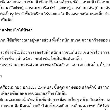
เรียกชื่อหลากหลาย เช่น ตัวซี, แปซี, แปหลังคา, ซีดำ, เหล็กตัว C, เหล
าร์บอน (Carbon), สารแมงกานีส (Manganese), สารกำมะถัน (กำมะถั
ัดเป็นรูปตัว C พื้นผิวเรียบ ไร้รอยต่อ ไม่มีร่องรอยสนิมบนเหล็ก
 เป็นต้น
าน ทำอะไรได้บ้าง?
ะขนาด มีข้อพิจารณาอยู่หลายส่วน ทั้งน้ำหนัก ขนาด ความกว้างขอ
สร้างที่ไม่ต้องการรองรับน้ำหนักมากจนเกินไป เช่น ทำรั้ว ราวระเบ
สร้างที่รองน้ำหนักจากแป เช่น ใช้เป็น จันทันเหล็ก
รงสร้างจำพวกคานส่วนกลางของสันหลังคา แบบ อกไก่เหล็ก, ดั้ง, อะ
ไร
นเครื่องหมาย มอก.1228-2549 และชั้นคุณภาพของเหล็กตัวซี ปรากฏ
่เพื่อลดข้อผิดพลาดขณะก่อสร้าง เป็นต้น
 มีลักษณะและหน้าตัดคล้ายข้อพับการตั้งฉากใด ๆ คล้ายกับเหล็กบางช
เพราะหากมีสนิมเหล็กจะยิ่งไม่แข็งแรงเกิดการเสื่อมสภาพทำให้โคร